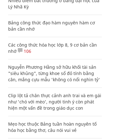
Nhiều điểm bất thường ở bằng đại học của
Lý Nhã Kỳ
Bảng công thức đạo hàm nguyên hàm cơ
bản cần nhớ
Các công thức hóa học lớp 8, 9 cơ bản cần
nhớ
106
Nguyễn Phương Hằng sở hữu khối tài sản
"siêu khủng", từng khoe sổ đỏ tính bằng
cân, mắng cựu mẫu 'không có nổi nghìn tỷ'
Clip lột tả chân thực cảnh anh trai và em gái
như 'chó với mèo', người tinh ý còn phát
hiện một vấn đề trong giáo dục con
Mẹo học thuộc Bảng tuần hoàn nguyên tố
hóa học bằng thơ, câu nói vui vẻ