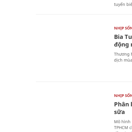
tuyến bi
NHỊP SỐ
Bia T
động 
Thương h
dịch mùa
NHỊP SỐ
Phân 
sữa
Mô hình 
TPHCM ch