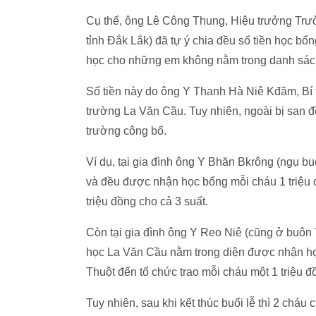
Cụ thể, ông Lê Công Thung, Hiệu trưởng Trư
tỉnh Đắk Lắk) đã tự ý chia đều số tiền học bổ
học cho những em không nằm trong danh sá
Số tiền này do ông Y Thanh Hà Niê Kđăm, Bí
trường La Văn Cầu. Tuy nhiên, ngoài bị san 
trường công bố.
Ví dụ, tại gia đình ông Y Bhăn Bkrông (ngụ bu
và đều được nhận học bổng mỗi cháu 1 triệu
triệu đồng cho cả 3 suất.
Còn tại gia đình ông Y Reo Niê (cũng ở buôn 
học La Văn Cầu nằm trong diện được nhận họ
Thuột đến tổ chức trao mỗi cháu một 1 triệu đ
Tuy nhiên, sau khi kết thúc buổi lễ thì 2 cháu