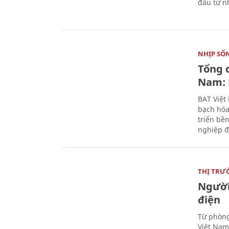
đầu từ n
NHỊP SỐ
Tổng 
Nam: 
BAT Việt
bạch hóa
triển bề
nghiệp đ
THỊ TRƯ
Người
điện
Từ phòng
Việt Nam 