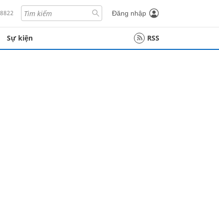
18822
Đăng nhập
Sự kiện
RSS