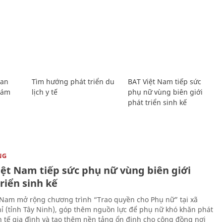
Lan
Tìm hướng phát triển du
BAT Việt Nam tiếp sức
Giám
lịch y tế
phụ nữ vùng biên giới
phát triển sinh kế
NG
iệt Nam tiếp sức phụ nữ vùng biên giới
riển sinh kế
 Nam mở rộng chương trình “Trao quyền cho Phụ nữ” tại xã
ỉ (tỉnh Tây Ninh), góp thêm nguồn lực để phụ nữ khó khăn phát
nh tế gia đình và tạo thêm nền tảng ổn định cho cộng đồng nơi