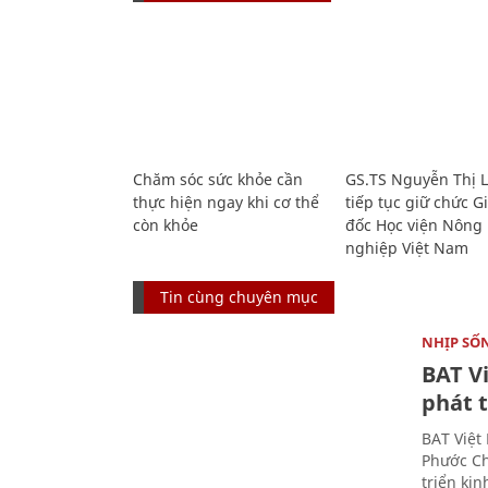
Chăm sóc sức khỏe cần
GS.TS Nguyễn Thị 
thực hiện ngay khi cơ thể
tiếp tục giữ chức 
còn khỏe
đốc Học viện Nông
nghiệp Việt Nam
Tin cùng chuyên mục
NHỊP SỐ
BAT V
phát t
BAT Việt
Phước Ch
triển ki