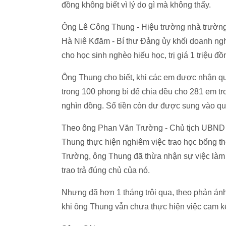
đồng không biết vì lý do gì mà không thấy.
Ông Lê Công Thung - Hiệu trường nhà trường
Hà Niê Kđăm - Bí thư Đảng ủy khối doanh ng
cho học sinh nghèo hiếu học, trị giá 1 triệu đồ
Ông Thung cho biết, khi các em được nhận quà
trong 100 phong bì để chia đều cho 281 em t
nghìn đồng. Số tiền còn dư được sung vào qu
Theo ông Phan Văn Trường - Chủ tịch UBND 
Thung thực hiện nghiêm việc trao học bổng t
Trường, ông Thung đã thừa nhận sự việc làm nà
trao trả đúng chủ của nó.
Nhưng đã hơn 1 tháng trôi qua, theo phản ánh
khi ông Thung vẫn chưa thực hiện việc cam kế