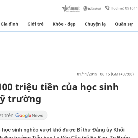
Hotline: 09161
Gia đình
Giới trẻ
Khỏe - đẹp
Chuyện lạ
Quân sự
01/11/2019 06:15 (GMT+07:00)
100 triệu tiền của học sinh
uỹ trường
o học sinh nghèo vượt khó được Bí thư Đảng ủy Khối
h đạo trường Tiểu học La Văn Cầu (xã Ea Kao, Tp Buôn