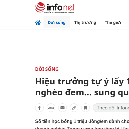
Đời sống
Thị trường
Thế giới
ĐỜI SỐNG
Hiệu trưởng tự ý lấy 
nghèo đem... sung q
Số tiền học bổng 1 triệu đồng/em dành ch
doanh nghiệp Trung ương trao tặng bị Lãn