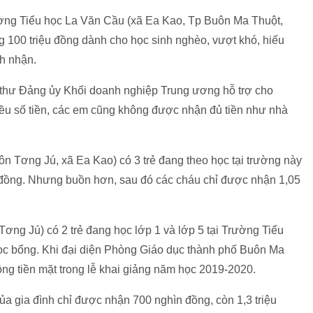
ờng Tiểu học La Văn Cầu (xã Ea Kao, Tp Buôn Ma Thuột,
ng 100 triệu đồng dành cho học sinh nghèo, vượt khó, hiếu
ch nhận.
 thư Đảng ủy Khối doanh nghiệp Trung ương hỗ trợ cho
đều số tiền, các em cũng không được nhận đủ tiền như nhà
ôn Tơng Jú, xã Ea Kao) có 3 trẻ đang theo học tại trường này
 đồng. Nhưng buồn hơn, sau đó các cháu chỉ được nhận 1,05
Tơng Jú) có 2 trẻ đang học lớp 1 và lớp 5 tại Trường Tiểu
c bổng. Khi đại diện Phòng Giáo dục thành phố Buôn Ma
ồng tiền mặt trong lễ khai giảng năm học 2019-2020.
 của gia đình chỉ được nhận 700 nghìn đồng, còn 1,3 triệu