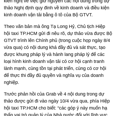
kiến nghị về việc giữ nguyên các nội dung trong dự
thảo Nghị định quy đinh về kinh doanh và điều kiện
kinh doanh vận tải bằng ô tô của Bộ GTVT.
Theo văn bản mà ông Tạ Long Hỷ, Chủ tịch Hiệp
hội taxi TP.HCM gửi đi nêu rõ, dự thảo vừa được Bộ
GTVT trình lên Chính phủ (trong cuộc họp ngày 8/4
vừa qua) có nội dung khá đầy đủ và sát thực, tạo
được khung pháp lý và hành lang pháp lý để các
loại hình kinh doanh vận tải có cơ hội cạnh tranh
lành mạnh, cùng tồn tại phát triển, cùng có cơ hội
để thực thi đầy đủ quyền và nghĩa vụ của doanh
nghiệp.
Trước phản hồi của Grab về 4 nội dung trong dự
thảo được gửi đi vào ngày 10/4 vừa qua, phía Hiệp
hội taxi TP.HCM cho biết: “các góp ý này muốn hạ
thấp vai trò quản lý của Nhà nước đối với lĩnh vực