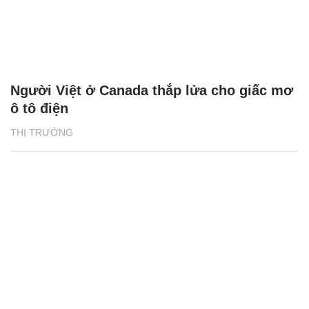
Người Việt ở Canada thắp lửa cho giấc mơ
ô tô điện
THỊ TRƯỜNG