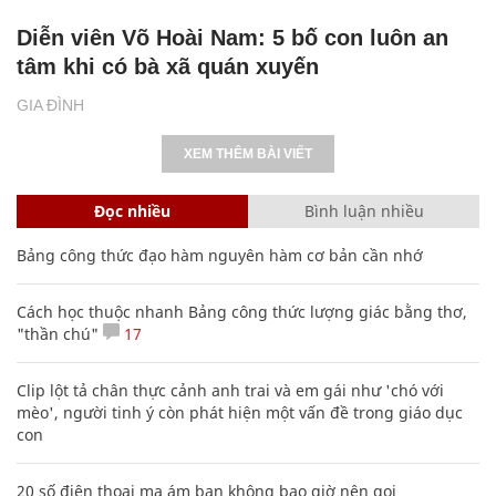
Diễn viên Võ Hoài Nam: 5 bố con luôn an
tâm khi có bà xã quán xuyến
GIA ĐÌNH
XEM THÊM BÀI VIẾT
Đọc nhiều
Bình luận nhiều
Bảng công thức đạo hàm nguyên hàm cơ bản cần nhớ
Cách học thuộc nhanh Bảng công thức lượng giác bằng thơ,
"thần chú"
17
Clip lột tả chân thực cảnh anh trai và em gái như 'chó với
mèo', người tinh ý còn phát hiện một vấn đề trong giáo dục
con
20 số điện thoại ma ám bạn không bao giờ nên gọi