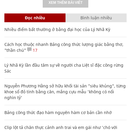
XEM THÊM BÀI VIẾT
Đọc nhiều
Bình luận nhiều
Nhiều điểm bất thường ở bằng đại học của Lý Nhã Kỳ
Cách học thuộc nhanh Bảng công thức lượng giác bằng thơ,
"thần chú"
17
Lý Nhã Kỳ lần đầu tâm sự về người cha Liệt sĩ đặc công rừng
Sác
Nguyễn Phương Hằng sở hữu khối tài sản "siêu khủng", từng
khoe sổ đỏ tính bằng cân, mắng cựu mẫu 'không có nổi
nghìn tỷ'
Bảng công thức đạo hàm nguyên hàm cơ bản cần nhớ
Clip lột tả chân thực cảnh anh trai và em gái như 'chó với