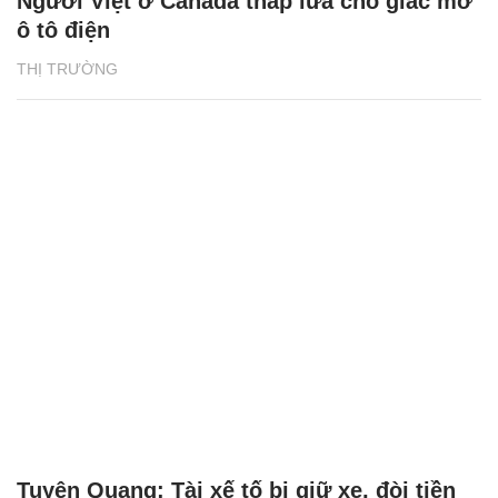
Người Việt ở Canada thắp lửa cho giấc mơ
ô tô điện
THỊ TRƯỜNG
Tuyên Quang: Tài xế tố bị giữ xe, đòi tiền