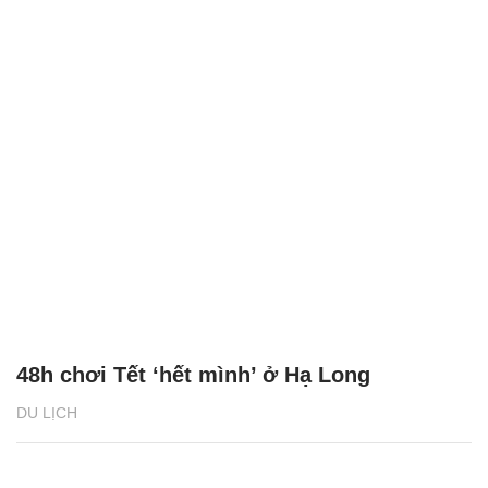
48h chơi Tết ‘hết mình’ ở Hạ Long
DU LỊCH