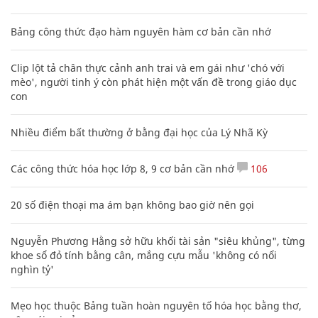
Bảng công thức đạo hàm nguyên hàm cơ bản cần nhớ
Clip lột tả chân thực cảnh anh trai và em gái như 'chó với
mèo', người tinh ý còn phát hiện một vấn đề trong giáo dục
con
Nhiều điểm bất thường ở bằng đại học của Lý Nhã Kỳ
Các công thức hóa học lớp 8, 9 cơ bản cần nhớ
106
20 số điện thoại ma ám bạn không bao giờ nên gọi
Nguyễn Phương Hằng sở hữu khối tài sản "siêu khủng", từng
khoe sổ đỏ tính bằng cân, mắng cựu mẫu 'không có nổi
nghìn tỷ'
Mẹo học thuộc Bảng tuần hoàn nguyên tố hóa học bằng thơ,