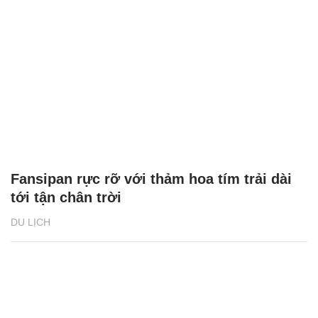
Fansipan rực rỡ với thảm hoa tím trải dài
tới tận chân trời
DU LỊCH