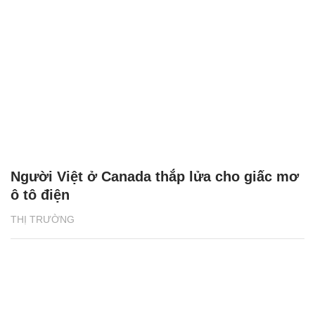
Người Việt ở Canada thắp lửa cho giấc mơ
ô tô điện
THỊ TRƯỜNG