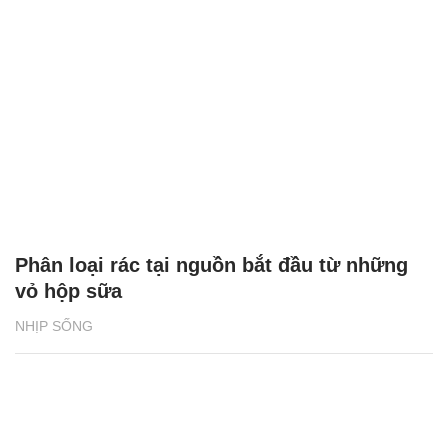
Phân loại rác tại nguồn bắt đầu từ những
vỏ hộp sữa
NHỊP SỐNG