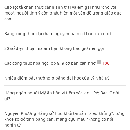
Clip lột tả chân thực cảnh anh trai và em gái như 'chó với
mèo', người tinh ý còn phát hiện một vấn đề trong giáo dục
con
Bảng công thức đạo hàm nguyên hàm cơ bản cần nhớ
20 số điện thoại ma ám bạn không bao giờ nên gọi
Các công thức hóa học lớp 8, 9 cơ bản cần nhớ
106
Nhiều điểm bất thường ở bằng đại học của Lý Nhã Kỳ
Hàng ngàn người Mỹ ân hận vì tiêm vắc xin HPV: Bác sĩ nói
gì?
Nguyễn Phương Hằng sở hữu khối tài sản "siêu khủng", từng
khoe sổ đỏ tính bằng cân, mắng cựu mẫu 'không có nổi
nghìn tỷ'