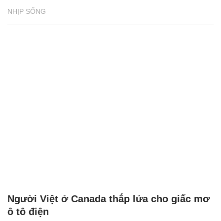
NHỊP SỐNG
Người Việt ở Canada thắp lửa cho giấc mơ
ô tô điện