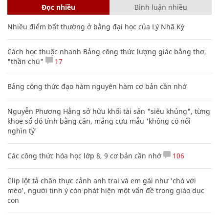
Đọc nhiều
Bình luận nhiều
Nhiều điểm bất thường ở bằng đại học của Lý Nhã Kỳ
Cách học thuộc nhanh Bảng công thức lượng giác bằng thơ,
"thần chú"
17
Bảng công thức đạo hàm nguyên hàm cơ bản cần nhớ
Nguyễn Phương Hằng sở hữu khối tài sản "siêu khủng", từng
khoe sổ đỏ tính bằng cân, mắng cựu mẫu 'không có nổi
nghìn tỷ'
Các công thức hóa học lớp 8, 9 cơ bản cần nhớ
106
Clip lột tả chân thực cảnh anh trai và em gái như 'chó với
mèo', người tinh ý còn phát hiện một vấn đề trong giáo dục
con