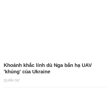
Khoảnh khắc lính dù Nga bắn hạ UAV
'khủng' của Ukraine
QUÂN SỰ