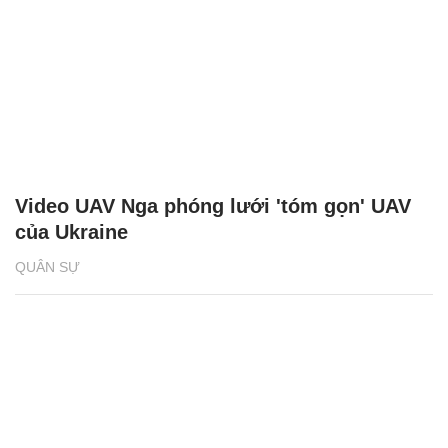
Video UAV Nga phóng lưới 'tóm gọn' UAV
của Ukraine
QUÂN SỰ