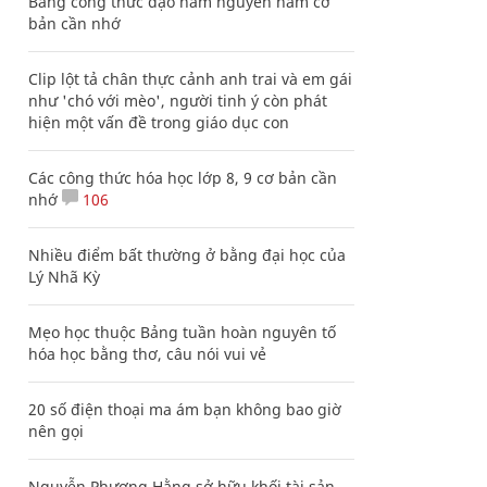
Bảng công thức đạo hàm nguyên hàm cơ
bản cần nhớ
Clip lột tả chân thực cảnh anh trai và em gái
như 'chó với mèo', người tinh ý còn phát
hiện một vấn đề trong giáo dục con
Các công thức hóa học lớp 8, 9 cơ bản cần
nhớ
106
Nhiều điểm bất thường ở bằng đại học của
Lý Nhã Kỳ
Mẹo học thuộc Bảng tuần hoàn nguyên tố
hóa học bằng thơ, câu nói vui vẻ
20 số điện thoại ma ám bạn không bao giờ
nên gọi
Nguyễn Phương Hằng sở hữu khối tài sản