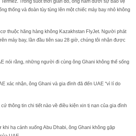
 Termez. Trong suốt thời gian đó, ông nằm dưới sự bảo vệ
tổng thống và đoàn tùy tùng lên một chiếc máy bay nhỏ không
ên cơ thuộc hãng hàng không Kazakhstan FlyJet. Người phát
Trên máy bay, lần đầu tiên sau 28 giờ, chúng tôi nhận được
E nói rằng, những người đi cùng ông Ghani không thể sống
E xác nhận, ông Ghani và gia đình đã đến UAE “vì lí do
 thông tin chi tiết nào về điều kiện xin tị nạn của gia đình
từ khi hạ cánh xuống Abu Dhabi, ông Ghani không gặp
 của UAE.