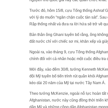
Trước đó, hôm 15/8, cựu Tổng thống Ashraf Gh
với lý do muốn “ngăn chặn cuộc tàn sát”. Sau
Rập thống nhất và đưa ra lời hứa sẽ trở về q
Bản thân ông Ghani tuyên bố rằng, ông không đ
đất nước chỉ với chiếc sơ mi, khăn xếp và già
Ngoài ra, vào tháng 9, cựu Tổng thống Afghan
chính đối với cá nhân hoặc một cuộc điều tra
Mới đây, vào đêm 30/8, tướng Kenneth McKe
đội Mỹ tuyên bố tiến trình rút quân khỏi Afgha
kéo dài 20 năm của Mỹ tại nước Tây Nam Á.
Theo tướng McKenzie, ngoài nỗ lực hoàn tất v
Afghanistan, nước này cũng đồng thời triển 
dân Mỹ và những công dân Afghanistan mong 