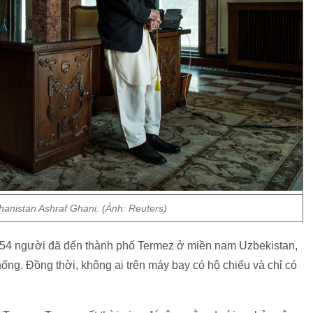
anistan Ashraf Ghani. (Ảnh: Reuters)
y, 54 người đã đến thành phố Termez ở miền nam Uzbekistan,
hống. Đồng thời, không ai trên máy bay có hộ chiếu và chỉ có