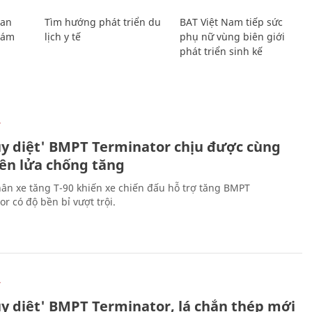
Lan
Tìm hướng phát triển du
BAT Việt Nam tiếp sức
Giám
lịch y tế
phụ nữ vùng biên giới
phát triển sinh kế
Ự
ủy diệt' BMPT Terminator chịu được cùng
tên lửa chống tăng
ân xe tăng T-90 khiến xe chiến đấu hỗ trợ tăng BMPT
r có độ bền bỉ vượt trội.
Ự
ủy diệt' BMPT Terminator, lá chắn thép mới