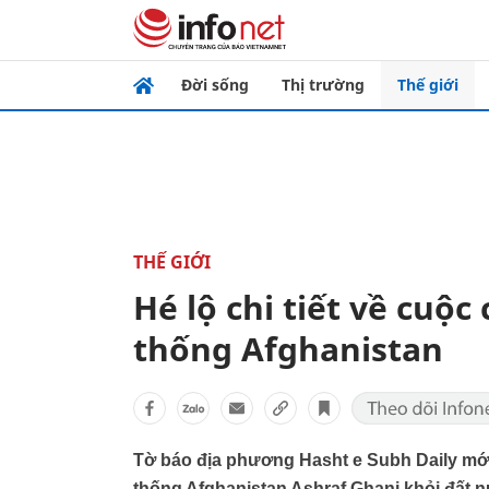
Đời sống
Thị trường
Thế giới
THẾ GIỚI
Hé lộ chi tiết về cuộ
thống Afghanistan
Tờ báo địa phương Hasht e Subh Daily mới đ
thống Afghanistan Ashraf Ghani khỏi đất 