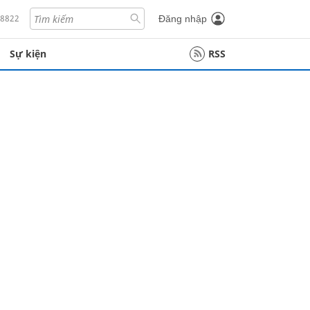
18822
Đăng nhập
Sự kiện
RSS