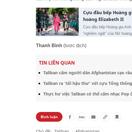
Cựu đầu bếp Hoàng gi
hoàng Elizabeth II
Cựu đầu bếp Hoàng gia Anh 
“nghiêm ngặt” của Nữ hoàng 
Thanh Bình
(lược dịch)
TIN LIÊN QUAN
Taliban cấm người dân Afghanistan cạo râu
Taliban ra ‘tối hậu thư’ với cựu Tổng thốn
Thực hư việc Taliban có thể cấm nhạc Pop 
Bình luận
Chủ đề:
Taliban
Afghanistan