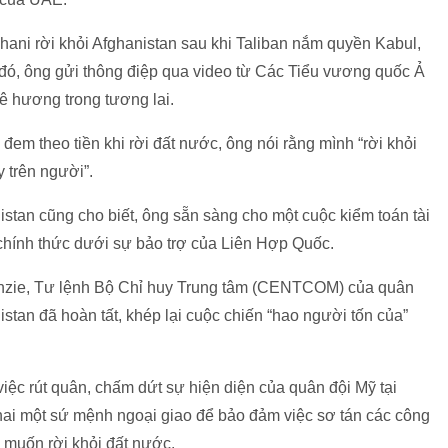
ani rời khỏi Afghanistan sau khi Taliban nắm quyền Kabul,
 đó, ông gửi thông điệp qua video từ Các Tiểu vương quốc Ả
uê hương trong tương lai.
em theo tiền khi rời đất nước, ông nói rằng mình “rời khỏi
y trên người”.
istan cũng cho biết, ông sẵn sàng cho một cuộc kiểm toán tài
 chính thức dưới sự bảo trợ của Liên Hợp Quốc.
nzie, Tư lệnh Bộ Chỉ huy Trung tâm (CENTCOM) của quân
nistan đã hoàn tất, khép lại cuộc chiến “hao người tốn của”
iệc rút quân, chấm dứt sự hiện diện của quân đội Mỹ tại
khai một sứ mệnh ngoại giao để bảo đảm việc sơ tán các công
muốn rời khỏi đất nước.