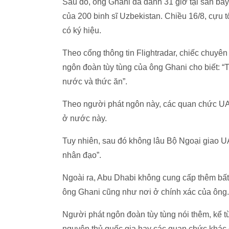
Sau đó, ông Ghani đã dành 31 giờ tại sân bay
của 200 binh sĩ Uzbekistan. Chiều 16/8, cựu 
có ký hiệu.
Theo cổng thông tin Flightradar, chiếc chuy
ngôn đoàn tùy tùng của ông Ghani cho biết: “
nước và thức ăn”.
Theo người phát ngôn này, các quan chức UA
ở nước này.
Tuy nhiên, sau đó không lâu Bộ Ngoại giao UA
nhân đạo”.
Ngoài ra, Abu Dhabi không cung cấp thêm bất cứ
ông Ghani cũng như nơi ở chính xác của ông.
Người phát ngôn đoàn tùy tùng nói thêm, kể 
nguyên thủ quốc gia hay các quan chức khác