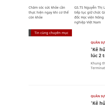
Chăm sóc sức khỏe cần
GS.TS Nguyễn Thị 
thực hiện ngay khi cơ thể
tiếp tục giữ chức 
còn khỏe
đốc Học viện Nông
nghiệp Việt Nam
Tin cùng chuyên mục
QUÂN S
'Kẻ h
lúc 2 
Khung th
Terminato
QUÂN S
'Kẻ h