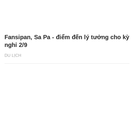
Fansipan, Sa Pa - điểm đến lý tưởng cho kỳ
nghỉ 2/9
DU LỊCH