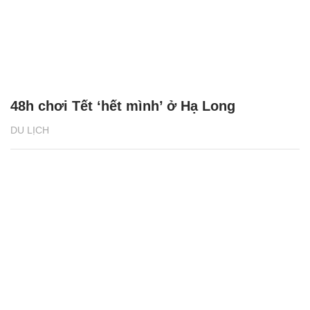
48h chơi Tết ‘hết mình’ ở Hạ Long
DU LỊCH