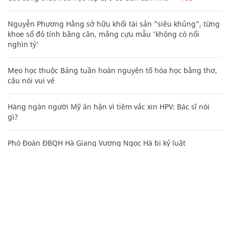
Nguyễn Phương Hằng sở hữu khối tài sản "siêu khủng", từng
khoe sổ đỏ tính bằng cân, mắng cựu mẫu 'không có nổi
nghìn tỷ'
Mẹo học thuộc Bảng tuần hoàn nguyên tố hóa học bằng thơ,
câu nói vui vẻ
Hàng ngàn người Mỹ ân hận vì tiêm vắc xin HPV: Bác sĩ nói
gì?
Phó Đoàn ĐBQH Hà Giang Vương Ngọc Hà bị kỷ luật
Ấn tượng ngày hội văn hóa - thể thao mừng Quốc khánh 2/9
ở Hải Hậu