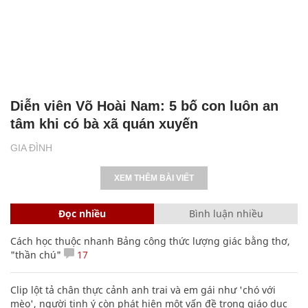
Diễn viên Võ Hoài Nam: 5 bố con luôn an
tâm khi có bà xã quán xuyến
GIA ĐÌNH
XEM THÊM BÀI VIẾT
Đọc nhiều
Bình luận nhiều
Cách học thuộc nhanh Bảng công thức lượng giác bằng thơ,
"thần chú"
17
Clip lột tả chân thực cảnh anh trai và em gái như 'chó với
mèo', người tinh ý còn phát hiện một vấn đề trong giáo dục