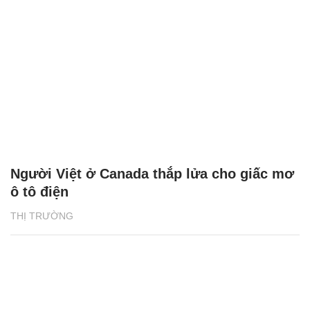
Người Việt ở Canada thắp lửa cho giấc mơ
ô tô điện
THỊ TRƯỜNG