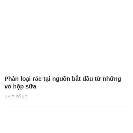
Phân loại rác tại nguồn bắt đầu từ những
vỏ hộp sữa
NHỊP SỐNG