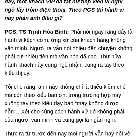
đây, một khách VIP đã tát nữ tiếp viên vì nghi
ngờ lấy trộm điện thoại. Theo PGS thì hành vi
này phản ánh điều gì?
PGS. TS Trịnh Hòa Bình:
Phải nói ngay rằng đây là
hành vi kệch cớm, ứng xử của khách hàng không
văn minh. Người ta vẫn nói nhiều đến chuyện không
phải cứ nhiều tiền mà văn hóa đã cao. Thứ nữa
hành khách này cũng ngộ nhận, cũng ra tay theo
kiểu thị uy.
Tôi cho rằng, anh này không chỉ là thiếu kiềm chế
mà còn theo kiểu ban ơn, trong trường hợp này
xuống tay theo kiểu dạy bảo “mày không được
hỗn”…Xét cho cùng cách hành xử đó không phải
của người văn minh và cũng gọi là ngắn nghĩ.
Thực ra từ trước đến nay mọi người vẫn hay nói về