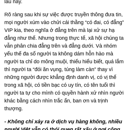
lâu nay.
Rõ ràng sau khi sự việc được truyền thông đưa tin,
mọi người xúm vào chửi cái thằng “có đai, có đẳng”
VIP kia, theo nghĩa ở đẳng trên mà lại xử sự hạ
đẳng như thế. Nhưng trong thực tế, xã hội chúng ta
vẫn phân chia đẳng trên và đẳng dưới. Và nhóm
yếu thế đa số người ta không dám hỗn hào mà
người ta chỉ do mông muội, thiếu hiểu biết, quá lắm
thì người ta “đói ăn vụng, túng làm càn” thay vì
những người được khẳng định danh vị, có vị thế
trong xã hội, có tiền bạc có uy tín, có tên tuổi thì
người ta tự cho mình có quyền hành xử nhìn người
khác bằng cách nhìn trắc ẩn, ban ơn và trịnh
thượng.
- Không chỉ xảy ra ở dịch vụ hàng không, nhiều
người Việt vẫn có thói quen rất xấu ở nơi công