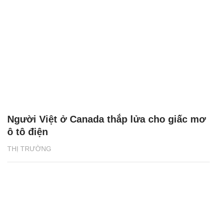
Người Việt ở Canada thắp lửa cho giấc mơ
ô tô điện
THỊ TRƯỜNG