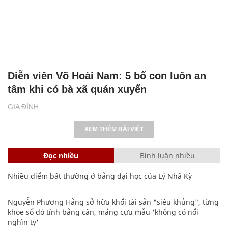
Diễn viên Võ Hoài Nam: 5 bố con luôn an
tâm khi có bà xã quán xuyến
GIA ĐÌNH
XEM THÊM BÀI VIẾT
Đọc nhiều
Bình luận nhiều
Nhiều điểm bất thường ở bằng đại học của Lý Nhã Kỳ
Nguyễn Phương Hằng sở hữu khối tài sản "siêu khủng", từng
khoe sổ đỏ tính bằng cân, mắng cựu mẫu 'không có nổi
nghìn tỷ'