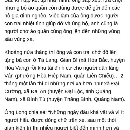
Sau khi tập kết tại nhà mình, ông sắp xếp, lựa chọn
những bộ áo quần còn dùng được để gửi đến các
hộ gia đình nghèo. Việc làm của ông được người
con trai nhiệt tình giúp đỡ và ủng hộ, anh cũng là
người chở áo quần cùng ông lên đến những vùng
sâu vùng xa.
Khoảng nửa tháng thì ông và con trai chở đồ lên
tặng bà con ở Tà Lang, Giàn Bí (xã Hòa Bắc, huyện
Hòa Vang) rồi khu tái định cư cho người dân làng
Vân (phường Hòa Hiệp Nam, quận Liên Chiểu)… 2
tháng một lần thì đi những nơi xa hơn như xã Đại
Cường, xã Đại An (huyện Đại Lộc, tỉnh Quảng
Nam), xã Bình Tú (huyện Thăng Bình, Quảng Nam).
Ông Long chia sẻ: “Những ngày đầu khá vất vả vì ít
người hiểu được dòng chữ trên xe, sau một thời
gian kiên trì thì nhiều người biết đến mình hơn và