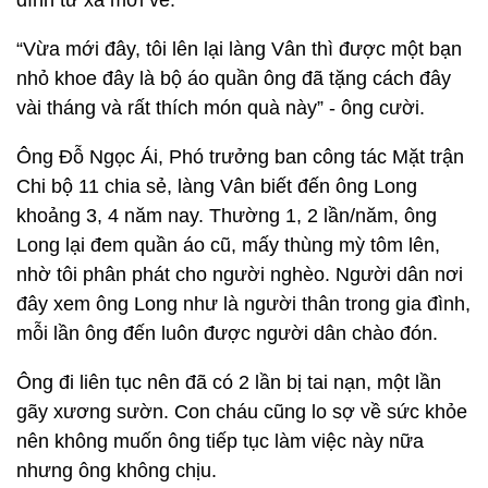
đình từ xa mới về.
“Vừa mới đây, tôi lên lại làng Vân thì được một bạn
nhỏ khoe đây là bộ áo quần ông đã tặng cách đây
vài tháng và rất thích món quà này” - ông cười.
Ông Đỗ Ngọc Ái, Phó trưởng ban công tác Mặt trận
Chi bộ 11 chia sẻ, làng Vân biết đến ông Long
khoảng 3, 4 năm nay. Thường 1, 2 lần/năm, ông
Long lại đem quần áo cũ, mấy thùng mỳ tôm lên,
nhờ tôi phân phát cho người nghèo. Người dân nơi
đây xem ông Long như là người thân trong gia đình,
mỗi lần ông đến luôn được người dân chào đón.
Ông đi liên tục nên đã có 2 lần bị tai nạn, một lần
gãy xương sườn. Con cháu cũng lo sợ về sức khỏe
nên không muốn ông tiếp tục làm việc này nữa
nhưng ông không chịu.