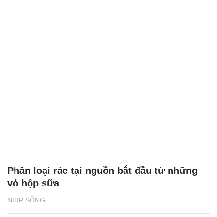
Phân loại rác tại nguồn bắt đầu từ những
vỏ hộp sữa
NHỊP SỐNG