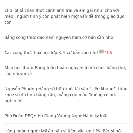
Clip lột tả chân thực cảnh anh trai và em gái như 'chó với
mèo', người tinh ý còn phát hiện một vấn đề trong giáo dục
con
Bảng công thức đạo hàm nguyên hàm cơ bản cần nhớ
Các công thức hóa học lớp 8, 9 cơ bản cần nhớ
106
Mẹo học thuộc Bảng tuần hoàn nguyên tố hóa học bằng thơ,
câu nói vui vẻ
Nguyễn Phương Hằng sở hữu khối tài sản "siêu khủng", từng
khoe sổ đỏ tính bằng cân, mắng cựu mẫu 'không có nổi
nghìn tỷ'
Phó Đoàn ĐBQH Hà Giang Vương Ngọc Hà bị kỷ luật
Hàng ngàn người Mỹ ân hận vì tiêm vắc xin HPV: Bác sĩ nói