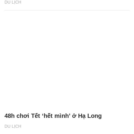
DU LỊCH
48h chơi Tết ‘hết mình’ ở Hạ Long
DU LỊCH