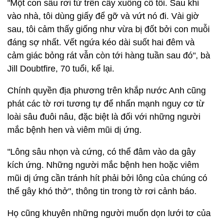
"Một con sâu rơi từ trên cây xuống cổ tôi. Sau khi
vào nhà, tôi dùng giấy để gỡ và vứt nó đi. Vài giờ
sau, tôi cảm thấy giống như vừa bị đốt bởi con muỗi
đáng sợ nhất. Vết ngứa kéo dài suốt hai đêm và
cảm giác bỏng rát vẫn còn tới hàng tuần sau đó", bà
Jill Doubtfire, 70 tuổi, kể lại.
Chính quyền địa phương trên khắp nước Anh cũng
phát các tờ rơi tương tự để nhấn mạnh nguy cơ từ
loài sâu đuôi nâu, đặc biệt là đối với những người
mắc bệnh hen và viêm mũi dị ứng.
"Lông sâu nhọn và cứng, có thể đâm vào da gây
kích ứng. Những người mắc bệnh hen hoặc viêm
mũi dị ứng cần tránh hít phải bởi lông của chúng có
thể gây khó thở", thông tin trong tờ rơi cảnh báo.
Họ cũng khuyên những người muốn dọn lưới tơ của