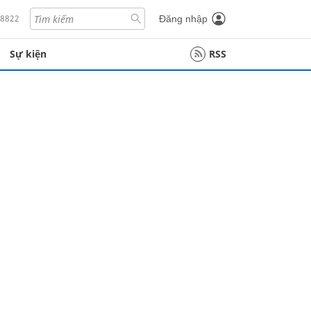
18822
Đăng nhập
Sự kiện
RSS