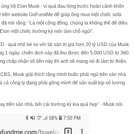
i ủng hộ Elon Musk - vì quá đau lòng trước hoàn cảnh khốn
uỹ trên website GoFundMe để giúp ông mua một chiếc sofa
 đã nói rằng: "Là một cộng đồng, chúng ta không thể để điều
 Elon một chiếc trường kỷ mới làm chỗ ngủ!".
D - quá nhỏ bé so với tài sản trị giá hơn 20 tỷ USD của Musk
ng 1 ngày, chiến dịch này đã thu được đến 5.000 USD từ 360
ng chấp nhận số tiền này thì anh sẽ mang nó đi làm từ thiện.
CBS, Musk giải thích rằng mình buộc phải ngủ trên sàn nhà
mà cả công ty đang phải gồng mình để sản xuất kịp số lượng
gay trên sàn nhà, bởi cái trường kỷ kia quá hẹp" - Musk nói.