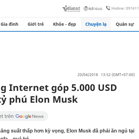
Hotline: 09161
Gia đình
Giới trẻ
Khỏe - đẹp
Chuyện lạ
Quân sự
20/04/2018 13:52 (GMT+07:00)
g Internet góp 5.000 USD
 tỷ phú Elon Musk
ăng suất thấp hơn kỳ vọng, Elon Musk đã phải ăn ngủ tại
fa... quá bé.