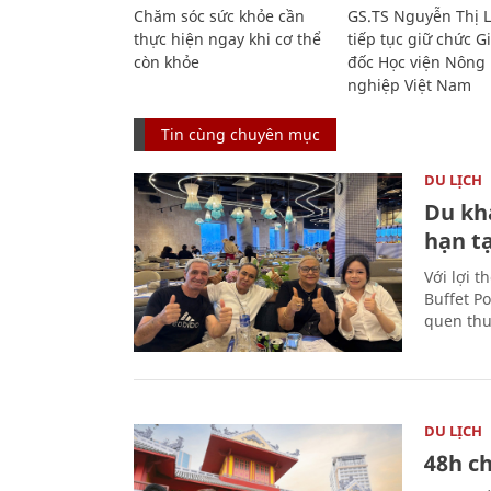
Chăm sóc sức khỏe cần
GS.TS Nguyễn Thị 
thực hiện ngay khi cơ thể
tiếp tục giữ chức 
còn khỏe
đốc Học viện Nông
nghiệp Việt Nam
Tin cùng chuyên mục
DU LỊCH
Du kh
hạn t
Với lợi t
Buffet P
quen thu
DU LỊCH
48h ch