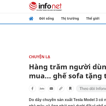
Đời sống
Thị trường
Thế giới
CHUYỆN LẠ
Hàng trăm người dùn
mua... ghế sofa tặng
Do dây chuyền sản xuất Tesla Model 3 có n
nhà máy, và ông phải ngủ dưới đất vì ghế so