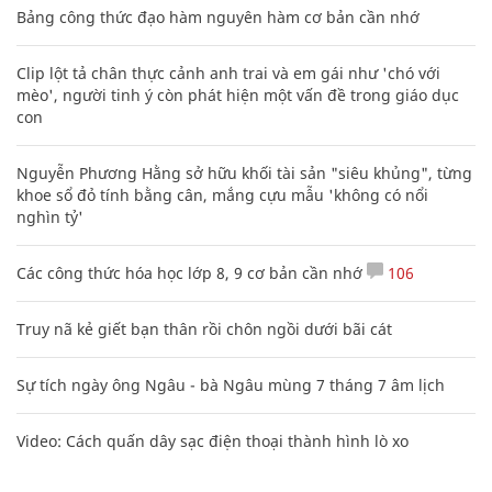
Bảng công thức đạo hàm nguyên hàm cơ bản cần nhớ
Clip lột tả chân thực cảnh anh trai và em gái như 'chó với
mèo', người tinh ý còn phát hiện một vấn đề trong giáo dục
con
Nguyễn Phương Hằng sở hữu khối tài sản "siêu khủng", từng
khoe sổ đỏ tính bằng cân, mắng cựu mẫu 'không có nổi
nghìn tỷ'
Các công thức hóa học lớp 8, 9 cơ bản cần nhớ
106
Truy nã kẻ giết bạn thân rồi chôn ngồi dưới bãi cát
Sự tích ngày ông Ngâu - bà Ngâu mùng 7 tháng 7 âm lịch
Video: Cách quấn dây sạc điện thoại thành hình lò xo