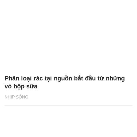
Phân loại rác tại nguồn bắt đầu từ những
vỏ hộp sữa
NHỊP SỐNG