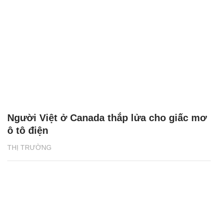
Người Việt ở Canada thắp lửa cho giấc mơ
ô tô điện
THỊ TRƯỜNG