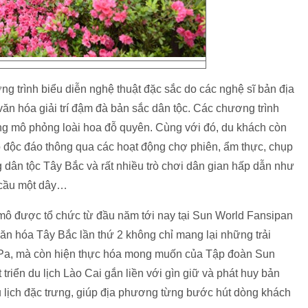
ng trình biểu diễn nghệ thuật đặc sắc do các nghệ sĩ bản địa
văn hóa giải trí đậm đà bản sắc dân tộc. Các chương trình
ởng mô phỏng loài hoa đỗ quyên. Cùng với đó, du khách còn
o độc đáo thông qua các hoạt động chợ phiên, ẩm thực, chụp
 dân tộc Tây Bắc và rất nhiều trò chơi dân gian hấp dẫn như
đi cầu một dây…
 mô được tổ chức từ đầu năm tới nay tại Sun World Fansipan
ăn hóa Tây Bắc lần thứ 2 không chỉ mang lại những trải
 Pa, mà còn hiện thực hóa mong muốn của Tập đoàn Sun
riển du lịch Lào Cai gắn liền với gìn giữ và phát huy bản
u lịch đặc trưng, giúp địa phương từng bước hút dòng khách