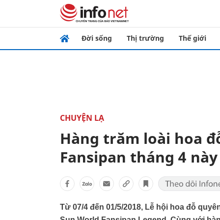
Đời sống
Thị trường
Thế giới
CHUYỆN LẠ
Hàng trăm loài hoa đỗ
Fansipan tháng 4 này
Từ 07/4 đến 01/5/2018, Lễ hội hoa đỗ quyên 
Sun World Fansipan Legend. Cùng với hàn