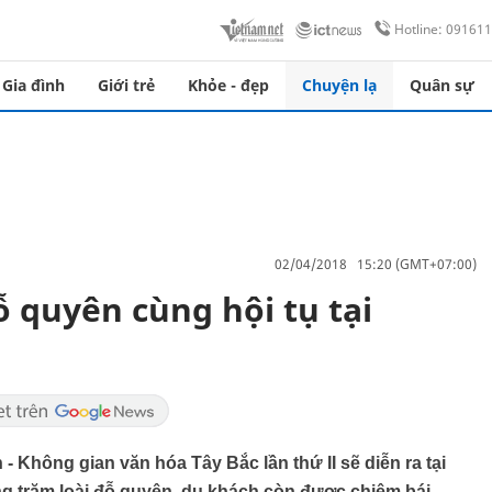
Hotline: 09161
Gia đình
Giới trẻ
Khỏe - đẹp
Chuyện lạ
Quân sự
02/04/2018 15:20 (GMT+07:00)
 quyên cùng hội tụ tại
- Không gian văn hóa Tây Bắc lần thứ II sẽ diễn ra tại
g trăm loài đỗ quyên, du khách còn được chiêm bái