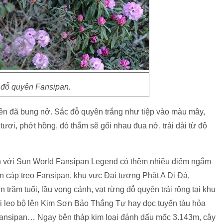
đỗ quyên Fansipan.
ên đã bung nở. Sắc đỗ quyên trắng như tiệp vào màu mây,
 tươi, phớt hồng, đỏ thắm sẽ gối nhau đua nở, trải dài từ độ
ên với Sun World Fansipan Legend có thêm nhiều điểm ngắm
n cáp treo Fansipan, khu vực Đại tượng Phật A Di Đà,
trăm tuổi, lầu vọng cảnh, vạt rừng đỗ quyên trải rộng tại khu
i leo bộ lên Kim Sơn Bảo Thắng Tự hay dọc tuyến tàu hỏa
 Fansipan… Ngay bên tháp kim loại đánh dấu mốc 3.143m, cây