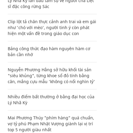
Lý Nhã Kỳ lần đầu tâm sự về người cha Liệt
sĩ đặc công rừng Sác
Clip lột tả chân thực cảnh anh trai và em gái
như 'chó với mèo', người tinh ý còn phát
hiện một vấn đề trong giáo dục con
Bảng công thức đạo hàm nguyên hàm cơ
bản cần nhớ
Nguyễn Phương Hằng sở hữu khối tài sản
"siêu khủng", từng khoe sổ đỏ tính bằng
cân, mắng cựu mẫu 'không có nổi nghìn tỷ'
Nhiều điểm bất thường ở bằng đại học của
Lý Nhã Kỳ
Mai Phương Thúy "phím hàng" quá chuẩn,
vợ tỷ phú Phạm Nhật Vượng giành lại vị trí
top 5 người giàu nhất