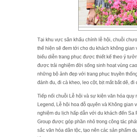
Tại khu vực sân khấu chính lễ hội, chuỗi chươ
thể hiện sẽ đem tới cho du khách không gian 
biểu diễn trang phục được thiết kế theo ý tư
được trải nghiệm đời sống sinh hoạt vùng ca
những bộ ảnh đẹp với trang phục truyền thống
đánh đu, đi cà kheo, leo cột, bịt mắt bắt dê, 
Tiếp nối chuỗi Lễ hội và sự kiện văn hóa quy
Legend, Lễ hội hoa đỗ quyên và Không gian v
nghiệm du lịch hấp dẫn với du khách đến Sa
Group được góp phần nhỏ trong công tác phát t
sắc văn hóa dân tộc, tạo nên các sản phẩm d