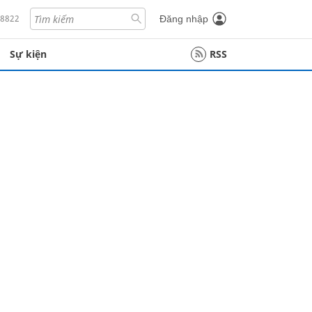
18822
Đăng nhập
Sự kiện
RSS