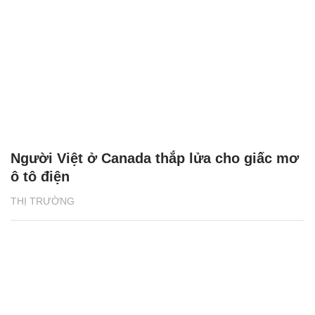
Người Việt ở Canada thắp lửa cho giấc mơ
ô tô điện
THỊ TRƯỜNG