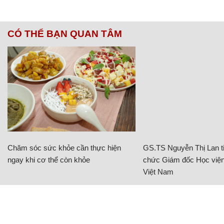
CÓ THỂ BẠN QUAN TÂM
Chăm sóc sức khỏe cần thực hiện
GS.TS Nguyễn Thị Lan ti
ngay khi cơ thể còn khỏe
chức Giám đốc Học viện
Việt Nam