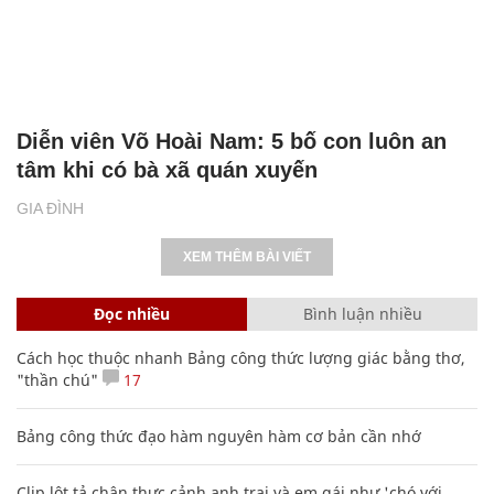
Diễn viên Võ Hoài Nam: 5 bố con luôn an
tâm khi có bà xã quán xuyến
GIA ĐÌNH
XEM THÊM BÀI VIẾT
Đọc nhiều
Bình luận nhiều
Cách học thuộc nhanh Bảng công thức lượng giác bằng thơ,
"thần chú"
17
Bảng công thức đạo hàm nguyên hàm cơ bản cần nhớ
Clip lột tả chân thực cảnh anh trai và em gái như 'chó với