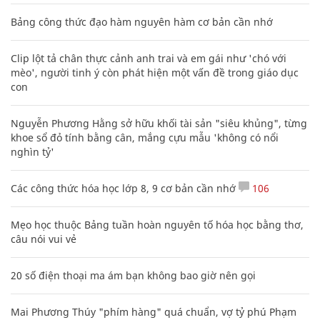
Bảng công thức đạo hàm nguyên hàm cơ bản cần nhớ
Clip lột tả chân thực cảnh anh trai và em gái như 'chó với
mèo', người tinh ý còn phát hiện một vấn đề trong giáo dục
con
Nguyễn Phương Hằng sở hữu khối tài sản "siêu khủng", từng
khoe sổ đỏ tính bằng cân, mắng cựu mẫu 'không có nổi
nghìn tỷ'
Các công thức hóa học lớp 8, 9 cơ bản cần nhớ
106
Mẹo học thuộc Bảng tuần hoàn nguyên tố hóa học bằng thơ,
câu nói vui vẻ
20 số điện thoại ma ám bạn không bao giờ nên gọi
Mai Phương Thúy "phím hàng" quá chuẩn, vợ tỷ phú Phạm