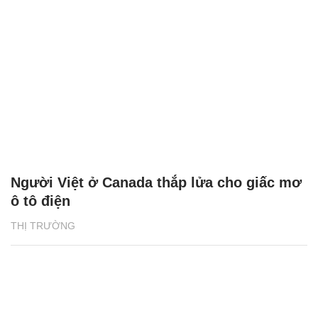
Người Việt ở Canada thắp lửa cho giấc mơ
ô tô điện
THỊ TRƯỜNG