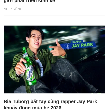
giới phát triển sinh kế
NHỊP SỐNG
Bia Tuborg bắt tay cùng rapper Jay Park
khuấy động mùa hè 2026