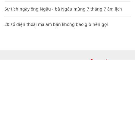
Sự tích ngày ông Ngâu - bà Ngâu mùng 7 tháng 7 âm lịch
20 số điện thoại ma ám bạn không bao giờ nên gọi
CHUYÊN TRANG CỦA BÁO
Tòa soạn: Tòa nhà Cục Tần Số, 115 Trần Duy Hưng Hà Nội
Giấy phép hoạt động báo chí: Số 09/GP-BTTTT, Bộ Thông tin và
Truyền thông cấp ngày 07/01/2019.
0916118822
Hotline nội dung:
toasoan@infonet.vn
Email: