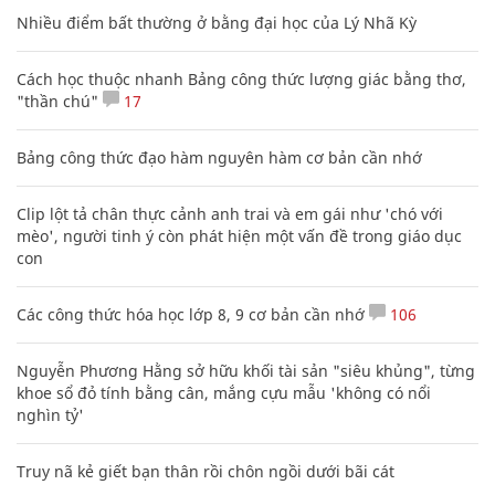
Nhiều điểm bất thường ở bằng đại học của Lý Nhã Kỳ
Cách học thuộc nhanh Bảng công thức lượng giác bằng thơ,
"thần chú"
17
Bảng công thức đạo hàm nguyên hàm cơ bản cần nhớ
Clip lột tả chân thực cảnh anh trai và em gái như 'chó với
mèo', người tinh ý còn phát hiện một vấn đề trong giáo dục
con
Các công thức hóa học lớp 8, 9 cơ bản cần nhớ
106
Nguyễn Phương Hằng sở hữu khối tài sản "siêu khủng", từng
khoe sổ đỏ tính bằng cân, mắng cựu mẫu 'không có nổi
nghìn tỷ'
Truy nã kẻ giết bạn thân rồi chôn ngồi dưới bãi cát