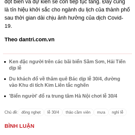
đột biến và dự kiến sẽ còn tiếp tục tăng. Đây cũng
là tín hiệu khởi sắc cho ngành du lịch của thành phố
sau thời gian dài chịu ảnh hưởng của dịch Covid-
19.
Theo dantri.com.vn
Ken đặc người trên các bãi biển Sầm Sơn, Hải Tiến
dịp lễ
Du khách đổ về thăm quê Bác dịp lễ 30/4, đường
vào Khu di tích Kim Liên tắc nghẽn
'Biển người' đổ ra trung tâm Hà Nội chơi lễ 30/4
Chủ đề:
đông nghẹt
lễ 30/4
thảo cầm viên
mưa
nghỉ lễ