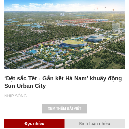
‘Dệt sắc Tết - Gắn kết Hà Nam’ khuấy động
Sun Urban City
NHỊP SỐNG
XEM THÊM BÀI VIẾT
Đọc nhiều
Bình luận nhiều