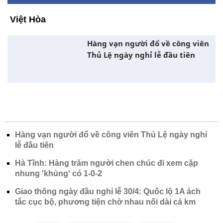
văn hóa - lịch sử về thời niên thiếu của Chủ
tịch Hồ Chí Minh và những người thân trong
gia đình.
Được đánh giá là một trong những di tích đặc
biệt quan trọng của Quốc gia, khu di tích Kim
Liên được Nhà nước đặc biệt chú trọng đầu
tư trong nhiều năm qua. Hằng năm, khu di
tích đón tiếp hàng triệu khách tham quan
trong và ngoài nước tới viếng thăm.
Việt Hòa
Hàng vạn người đổ về công viên
Thủ Lệ ngày nghỉ lễ đầu tiên