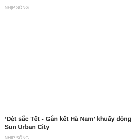
Du lịch Cát Bà tăng trưởng hai con số nhờ
điều gì?
NHỊP SỐNG