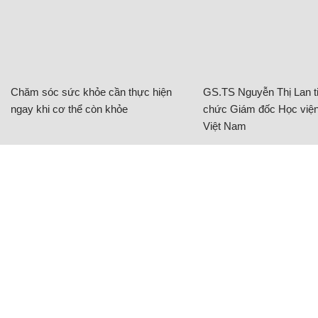
CÓ THỂ BẠN QUAN TÂM
Chăm sóc sức khỏe cần thực hiện
GS.TS Nguyễn Thị Lan ti
ngay khi cơ thể còn khỏe
chức Giám đốc Học viện
Việt Nam