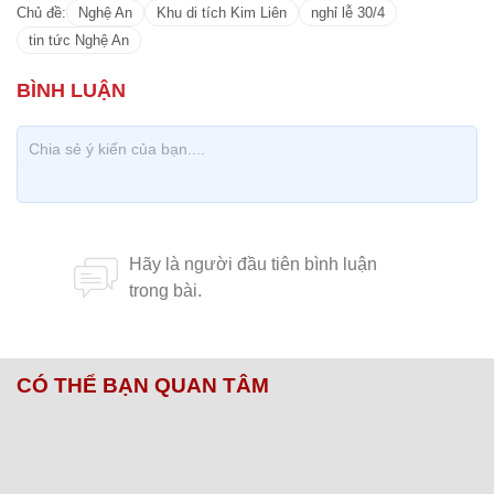
Hàng vạn người đổ về công viên Thủ Lệ ngày nghỉ
lễ đầu tiên
Hà Tĩnh: Hàng trăm người chen chúc đi xem cặp
nhung 'khủng' có 1-0-2
Giao thông ngày đầu nghỉ lễ 30/4: Quốc lộ 1A ách
tắc cục bộ, phương tiện chờ nhau nối dài cả km
Chủ đề:
Nghệ An
Khu di tích Kim Liên
nghỉ lễ 30/4
tin tức Nghệ An