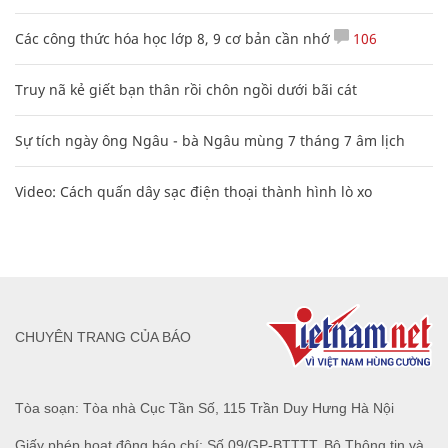
Bảng công thức đạo hàm nguyên hàm cơ bản cần nhớ
Clip lột tả chân thực cảnh anh trai và em gái như 'chó với
mèo', người tinh ý còn phát hiện một vấn đề trong giáo dục
con
Nguyễn Phương Hằng sở hữu khối tài sản "siêu khủng", từng
khoe sổ đỏ tính bằng cân, mắng cựu mẫu 'không có nổi
nghìn tỷ'
Các công thức hóa học lớp 8, 9 cơ bản cần nhớ
106
Truy nã kẻ giết bạn thân rồi chôn ngồi dưới bãi cát
Sự tích ngày ông Ngâu - bà Ngâu mùng 7 tháng 7 âm lịch
Video: Cách quấn dây sạc điện thoại thành hình lò xo