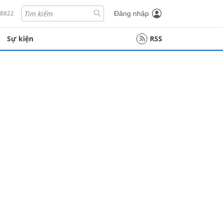
18822
Đăng nhập
Sự kiện
RSS