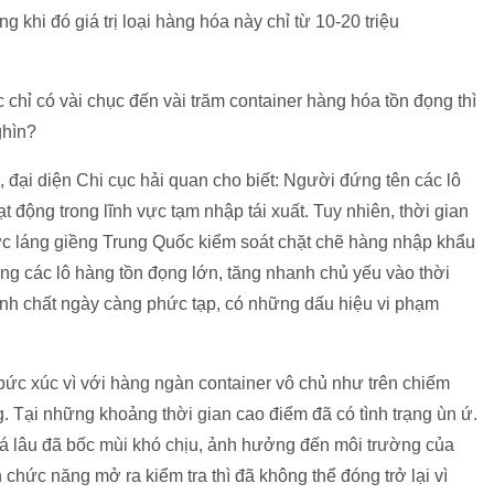
ng khi đó giá trị loại hàng hóa này chỉ từ 10-20 triệu
c chỉ có vài chục đến vài trăm container hàng hóa tồn đọng thì
ghìn?
 đại diện Chi cục hải quan cho biết: Người đứng tên các lô
 động trong lĩnh vực tạm nhập tái xuất. Tuy nhiên, thời gian
ớc láng giềng Trung Quốc kiểm soát chặt chẽ hàng nhập khẩu
ợng các lô hàng tồn đọng lớn, tăng nhanh chủ yếu vào thời
nh chất ngày càng phức tạp, có những dấu hiệu vi phạm
ức xúc vì với hàng ngàn container vô chủ như trên chiếm
. Tại những khoảng thời gian cao điểm đã có tình trạng ùn ứ.
á lâu đã bốc mùi khó chịu, ảnh hưởng đến môi trường của
chức năng mở ra kiểm tra thì đã không thể đóng trở lại vì