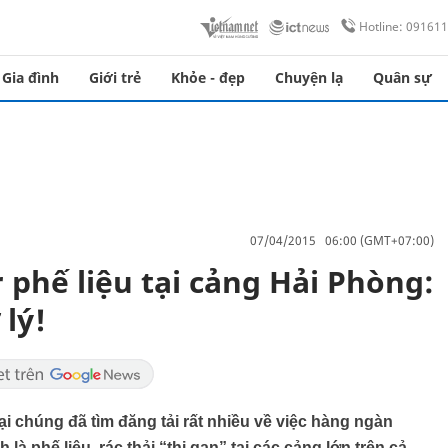
Hotline: 09161
Gia đình
Giới trẻ
Khỏe - đẹp
Chuyện lạ
Quân sự
07/04/2015 06:00 (GMT+07:00)
 phế liệu tại cảng Hải Phòng:
lý!
ại chúng đã tìm đăng tải rất nhiều về việc hàng ngàn
à phế liệu, rác thải “thi gan” tại các cảng lớn trên cả