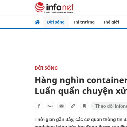
Đời sống
Thị trường
Thế giới
ĐỜI SỐNG
Hàng nghìn container
Luẩn quẩn chuyện xử 
Thời gian gần đây, các cơ quan thông tin đ
container hàng hóa tồn đọng được xác định l