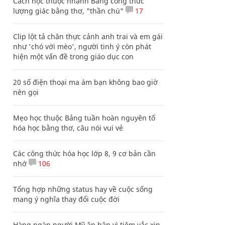
Cách học thuộc nhanh Bảng công thức
lượng giác bằng thơ, "thần chú"
17
Clip lột tả chân thực cảnh anh trai và em gái
như 'chó với mèo', người tinh ý còn phát
hiện một vấn đề trong giáo dục con
20 số điện thoại ma ám bạn không bao giờ
nên gọi
Mẹo học thuộc Bảng tuần hoàn nguyên tố
hóa học bằng thơ, câu nói vui vẻ
Các công thức hóa học lớp 8, 9 cơ bản cần
nhớ
106
Tổng hợp những status hay về cuộc sống
mang ý nghĩa thay đổi cuộc đời
Hàng ngàn người Mỹ ân hận vì tiêm vắc xin