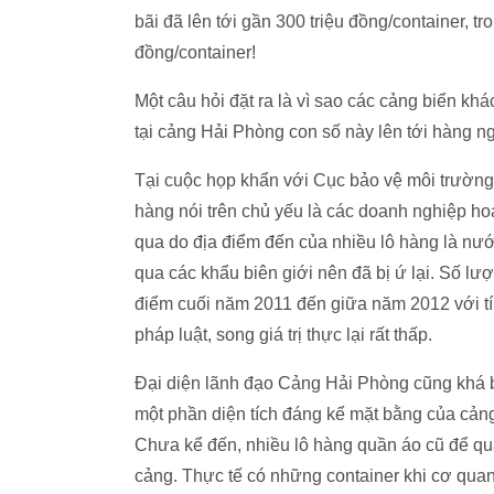
bãi đã lên tới gần 300 triệu đồng/container, tro
đồng/container!
Một câu hỏi đặt ra là vì sao các cảng biển khá
tại cảng Hải Phòng con số này lên tới hàng n
Tại cuộc họp khẩn với Cục bảo vệ môi trường,
hàng nói trên chủ yếu là các doanh nghiệp hoạt
qua do địa điểm đến của nhiều lô hàng là nư
qua các khẩu biên giới nên đã bị ứ lại. Số lư
điểm cuối năm 2011 đến giữa năm 2012 với tí
pháp luật, song giá trị thực lại rất thấp.
Đại diện lãnh đạo Cảng Hải Phòng cũng khá b
một phần diện tích đáng kể mặt bằng của cảng
Chưa kể đến, nhiều lô hàng quần áo cũ để qu
cảng. Thực tế có những container khi cơ quan 