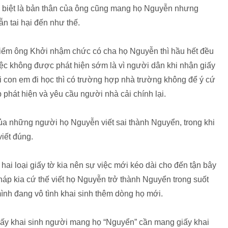
c biệt là bản thân của ông cũng mang họ Nguyễn nhưng
ẫn tai hại đến như thế.
điểm ông Khởi nhậm chức có cha họ Nguyễn thì hầu hết đều
việc không được phát hiện sớm là vì người dân khi nhận giấy
i con em đi học thì có trường hợp nhà trường không để ý cứ
hát hiện và yêu cầu người nhà cải chính lại.
 của những người họ Nguyễn viết sai thành Nguyển, trong khi
viết đúng.
hai loại giấy tờ kia nên sự việc mới kéo dài cho đến tận bây
háp kia cứ thế viết họ Nguyễn trở thành Nguyển trong suốt
mình đang vô tình khai sinh thêm dòng họ mới.
giấy khai sinh người mang họ “Nguyển” cần mang giấy khai