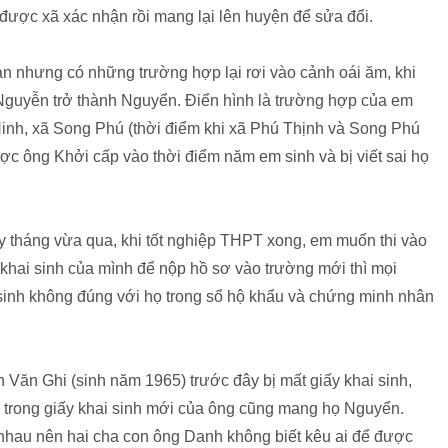
được xã xác nhận rồi mang lại lên huyện để sửa đổi.
 nhưng có những trường hợp lại rơi vào cảnh oái ăm, khi
i Nguyễn trở thành Nguyển. Điển hình là trường hợp của em
nh, xã Song Phú (thời điểm khi xã Phú Thịnh và Song Phú
ợc ông Khởi cấp vào thời điểm năm em sinh và bị viết sai họ
y tháng vừa qua, khi tốt nghiệp THPT xong, em muốn thi vào
tờ khai sinh của mình để nộp hồ sơ vào trường mới thì mọi
 sinh không đúng với họ trong sổ hộ khẩu và chứng minh nhân
Văn Ghi (sinh năm 1965) trước đây bị mất giấy khai sinh,
ay trong giấy khai sinh mới của ông cũng mang họ Nguyển.
nhau nên hai cha con ông Danh không biết kêu ai để được