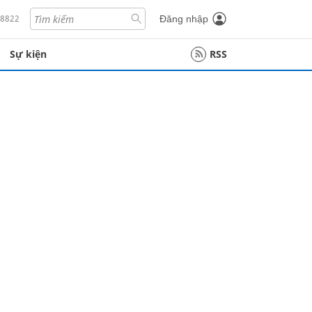
18822
Đăng nhập
Sự kiện
RSS