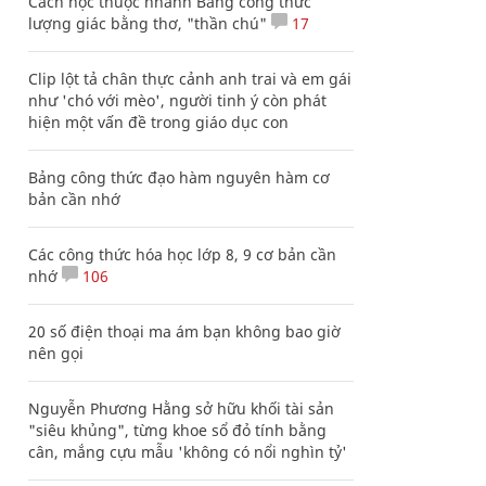
Cách học thuộc nhanh Bảng công thức
lượng giác bằng thơ, "thần chú"
17
Clip lột tả chân thực cảnh anh trai và em gái
như 'chó với mèo', người tinh ý còn phát
hiện một vấn đề trong giáo dục con
Bảng công thức đạo hàm nguyên hàm cơ
bản cần nhớ
Các công thức hóa học lớp 8, 9 cơ bản cần
nhớ
106
20 số điện thoại ma ám bạn không bao giờ
nên gọi
Nguyễn Phương Hằng sở hữu khối tài sản
"siêu khủng", từng khoe sổ đỏ tính bằng
cân, mắng cựu mẫu 'không có nổi nghìn tỷ'