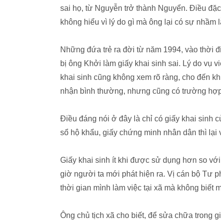
sai họ, từ Nguyễn trở thành Nguyển. Điều đặ
không hiểu vì lý do gì mà ông lại có sự nhầm l
Những đứa trẻ ra đời từ năm 1994, vào thời 
bị ông Khởi làm giấy khai sinh sai. Lý do vụ 
khai sinh cũng không xem rõ ràng, cho đến kh
nhận bình thường, nhưng cũng có trường hợp p
Điều đáng nói ở đây là chỉ có giấy khai sinh
sổ hộ khẩu, giấy chứng minh nhân dân thì lại 
Giấy khai sinh ít khi được sử dụng hơn so với 
giờ người ta mới phát hiện ra. Vị cán bộ Tư p
thời gian mình làm việc tại xã mà không biết 
Ông chủ tịch xã cho biết, để sửa chữa trong 