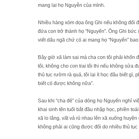
mang lại họ Nguyễn của mình.
Nhiều hàng xóm dọa ông Ghi nếu không đổi đư
đứa con trở thành họ “Nguyển”. Ông Ghi bức x
viết dấu ngã chứ có ai mang họ “Nguyển” bao
Bây giờ xã làm sai mà cha con tôi phải khốn 
tôi, không cho con trai tôi thi nếu không sửa
thủ tục rườm rà quá, tôi lại ít học đâu biết gì
biết có được không nữa”.
Sau khi “cha đẻ” của dòng họ Nguyển nghỉ vi
khai sinh tên tuổi bắt đầu nhập học, phiền to
xã lo lắng, vất vả rủ nhau lên xã xuống huyệ
không phải ai cũng được đổi do nhiều thủ tục