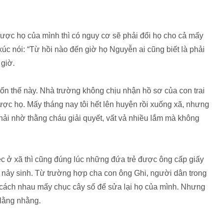
ợc họ của mình thì có nguy cơ sẽ phải đổi họ cho cả mấy
úc nói: “Từ hồi nào đến giờ họ Nguyễn ai cũng biết là phải
 giờ.
đốn thế này. Nhà trường không chịu nhận hồ sơ của con trai
 được họ. Mấy tháng nay tôi hết lên huyện rồi xuống xã, nhưng
, phải nhờ thằng cháu giải quyết, vất vả nhiều lắm mà không
ệc ở xã thì cũng đúng lúc những đứa trẻ được ông cấp giấy
ái nảy sinh. Từ trường hợp cha con ông Ghi, người dân trong
n cách nhau mấy chục cây số để sửa lại họ của mình. Nhưng
 lằng nhằng.