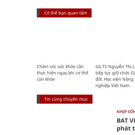
Có thể bạn quan tâm
Chăm sóc sức khỏe cần
GS.TS Nguyễn Thị 
thực hiện ngay khi cơ thể
tiếp tục giữ chức 
còn khỏe
đốc Học viện Nông
nghiệp Việt Nam
Tin cùng chuyên mục
NHỊP SỐ
BAT V
phát t