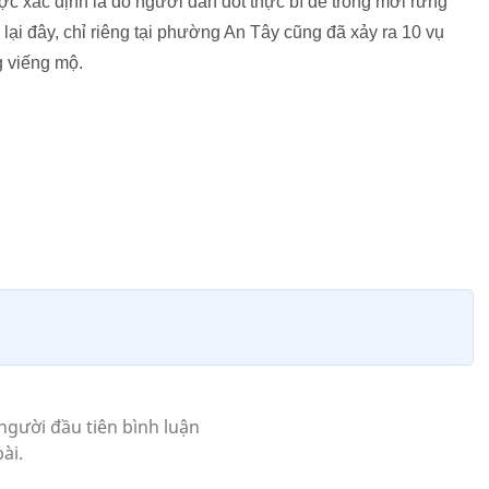
 xác định là do người dân đốt thực bì để trồng mới rừng
 lại đây, chỉ riêng tại phường An Tây cũng đã xảy ra 10 vụ
 viếng mộ.