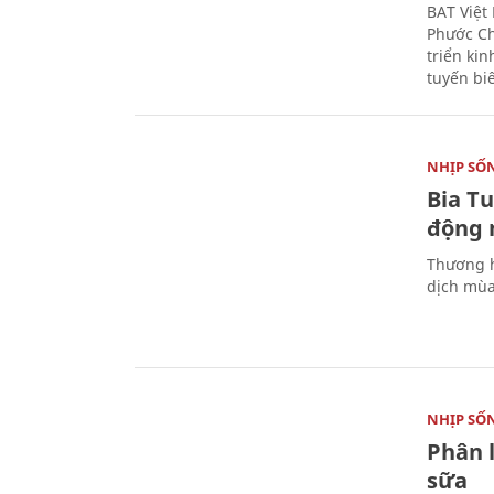
BAT Việt
Phước Ch
triển ki
tuyến bi
NHỊP SỐ
Bia T
động 
Thương h
dịch mùa
NHỊP SỐ
Phân 
sữa