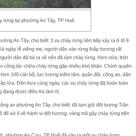
y rừng tại phường An Tây, TP Huế.
g An Tây, cho biết: 3 vụ cháy rừng liên tiếp xảy ra ở tổ 9
 là ngày lễ viếng mẹ, người dân vào rừng thắp hương rất
gười dân đã bỏ ra về nên đã làm cháy rừng. Hơn nữa, thời
nên công tác chữa cháy rừng gặp nhiều khó khăn. Chính quyền
ơn 100 cán bộ, lực lượng kiểm lâm, quân đội, công an, dân
ập lửa. Đến trưa cùng ngày, các vụ cháy rừng đã hoàn toàn
g đang được điều tra làm rõ.
Công an phường An Tây, cho biết: đã tạm giữ đối tượng Trần
để xử lí về hành vi đốt hương, vàng mã gây cháy rừng trên
ình, phường An Cựu, TP Huế đã xảy ra một vụ cháy rừng,