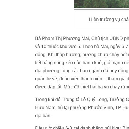
Hiện trường vụ chá
Bà Phạm Thị Phương Mai, Chủ tịch UBND phườn
và 10 thuộc khu vực 5. Theo bà Mai, ngày 6-7
đông. Khi thắp hương, hương chưa cháy hết n
tiết nắng nóng kéo dài, hanh khô, gió mạnh 
địa phương cùng các ban ngành đã huy động h
quân tự vệ, đoàn viên thanh niên… tham gia d
được dập tắt. Mức độ thiệt hại ba vụ cháy rừn
Trong khi đó, Trung tá Lê Quý Long, Trưởng 
Hữu Nam, trú tại phường Phước Vĩnh, TP Huế 
địa bàn.
Đầu giờ chiều 6-8, tại danh thắng núi Ngự B