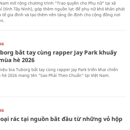
 Nam mở rộng chương trình “Trao quyền cho Phụ nữ” tại xã
ỉ (tỉnh Tây Ninh), góp thêm nguồn lực để phụ nữ khó khăn phát
nh tế gia đình và tạo thêm nền tảng ổn định cho cộng đồng nơi
ên.
NG
uborg bắt tay cùng rapper Jay Park khuấy
mùa hè 2026
iệu bia Tuborg bắt tay cùng rapper Jay Park triển khai chiến
 hè 2026 mang tên "Sao Phải Theo Chuẩn” tại Việt Nam.
NG
loại rác tại nguồn bắt đầu từ những vỏ hộp