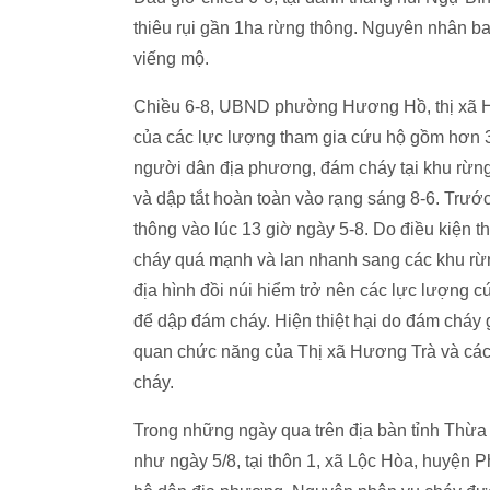
thiêu rụi gần 1ha rừng thông. Nguyên nhân b
viếng mộ.
Chiều 6-8, UBND phường Hương Hồ, thị xã Hư
của các lực lượng tham gia cứu hộ gồm hơn 
người dân địa phương, đám cháy tại khu rừn
và dập tắt hoàn toàn vào rạng sáng 8-6. Trướ
thông vào lúc 13 giờ ngày 5-8. Do điều kiện t
cháy quá mạnh và lan nhanh sang các khu rừn
địa hình đồi núi hiểm trở nên các lực lượng cứ
để dập đám cháy. Hiện thiệt hại do đám cháy 
quan chức năng của Thị xã Hương Trà và các 
cháy.
Trong những ngày qua trên địa bàn tỉnh Thừa T
như ngày 5/8, tại thôn 1, xã Lộc Hòa, huyện P