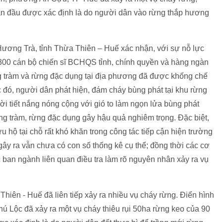
an đầu được xác định là do người dân vào rừng thắp hương
ơng Trà, tỉnh Thừa Thiên – Huế xác nhận, với sự nỗ lực
300 cán bộ chiến sĩ BCHQS tỉnh, chính quyền và hàng ngàn
g tràm và rừng đặc dụng tại địa phương đã được khống chế
c đó, người dân phát hiện, đám cháy bùng phát tại khu rừng
hời tiết nắng nóng cộng với gió to làm ngọn lửa bùng phát
g tràm, rừng đặc dụng gây hậu quả nghiêm trọng. Đặc biệt,
u hộ tại chỗ rất khó khăn trong công tác tiếp cận hiện trường
gây ra vẫn chưa có con số thống kê cụ thể; đồng thời các cơ
ban ngành liên quan điều tra làm rõ nguyên nhân xảy ra vụ
hiên - Huế đã liên tiếp xảy ra nhiều vụ cháy rừng. Điển hình
hú Lộc đã xảy ra một vụ cháy thiêu rụi 50ha rừng keo của 90