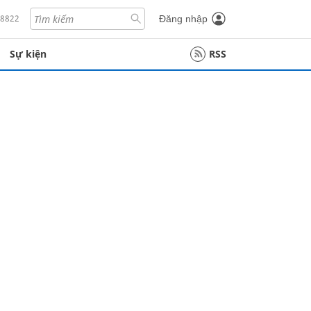
18822
Đăng nhập
Sự kiện
RSS