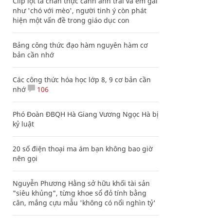
Clip lột tả chân thực cảnh anh trai và em gái
như 'chó với mèo', người tinh ý còn phát
hiện một vấn đề trong giáo dục con
Bảng công thức đạo hàm nguyên hàm cơ
bản cần nhớ
Các công thức hóa học lớp 8, 9 cơ bản cần
nhớ
106
Phó Đoàn ĐBQH Hà Giang Vương Ngọc Hà bị
kỷ luật
20 số điện thoại ma ám bạn không bao giờ
nên gọi
Nguyễn Phương Hằng sở hữu khối tài sản
"siêu khủng", từng khoe sổ đỏ tính bằng
cân, mắng cựu mẫu 'không có nổi nghìn tỷ'