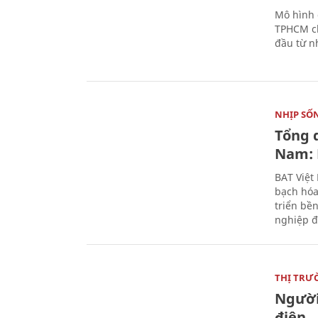
Mô hình 
TPHCM ch
đầu từ n
NHỊP SỐ
Tổng 
Nam: 
BAT Việt
bạch hóa
triển bề
nghiệp đ
THỊ TRƯ
Người
điện