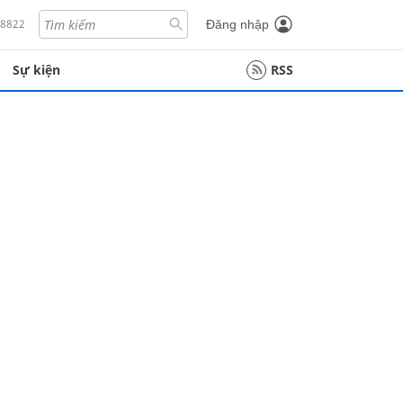
18822
Đăng nhập
Sự kiện
RSS