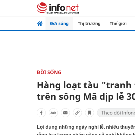
Đời sống
Thị trường
Thế giới
ĐỜI SỐNG
Hàng loạt tàu "tranh 
trên sông Mã dịp lễ 3
Lợi dụng những ngày nghỉ lễ, nhiều thuyền
rằng lực lượng chức năng sẽ nghỉ không l