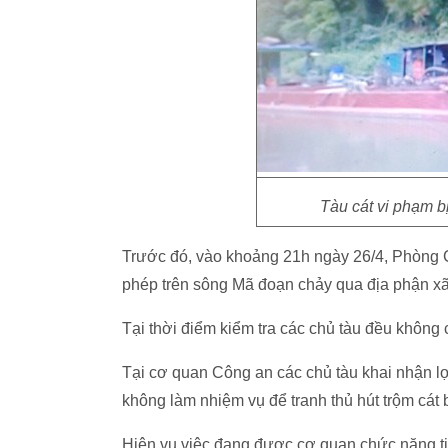
Tàu cát vi phạm b
Trước đó, vào khoảng 21h ngày 26/4, Phòng Cả
phép trên sông Mã đoạn chảy qua địa phận xã
Tại thời điểm kiểm tra các chủ tàu đều không c
Tại cơ quan Công an các chủ tàu khai nhận lợ
không làm nhiệm vụ để tranh thủ hút trộm cát 
Hiện vụ việc đang được cơ quan chức năng tiếp