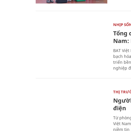
NHỊP SỐ
Tổng 
Nam: 
BAT Việt
bạch hóa
triển bề
nghiệp đ
THỊ TRƯ
Người
điện
Từ phòng
Việt Nam 
niềm tin