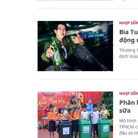
NHỊP SỐ
Bia T
động 
Thương h
dịch mùa
NHỊP SỐ
Phân 
sữa
Mô hình 
TPHCM ch
đầu từ n