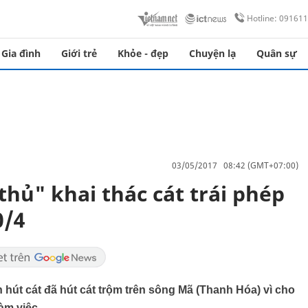
Hotline: 09161
Gia đình
Giới trẻ
Khỏe - đẹp
Chuyện lạ
Quân sự
03/05/2017 08:42 (GMT+07:00)
thủ" khai thác cát trái phép
0/4
 hút cát đã hút cát trộm trên sông Mã (Thanh Hóa) vì cho
àm việc.