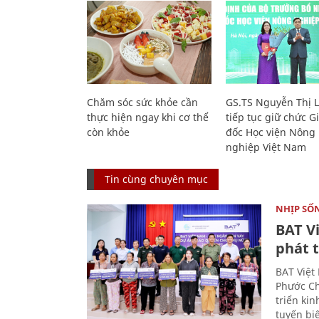
Chăm sóc sức khỏe cần
GS.TS Nguyễn Thị 
thực hiện ngay khi cơ thể
tiếp tục giữ chức 
còn khỏe
đốc Học viện Nông
nghiệp Việt Nam
Tin cùng chuyên mục
NHỊP SỐ
BAT V
phát t
BAT Việt
Phước Ch
triển ki
tuyến bi