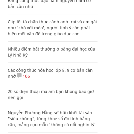
Bảng công thức đạo hàm nguyên hàm cơ
bản cần nhớ
Clip lột tả chân thực cảnh anh trai và em gái
như 'chó với mèo', người tinh ý còn phát
hiện một vấn đề trong giáo dục con
Nhiều điểm bất thường ở bằng đại học của
Lý Nhã Kỳ
Các công thức hóa học lớp 8, 9 cơ bản cần
nhớ
106
20 số điện thoại ma ám bạn không bao giờ
nên gọi
Nguyễn Phương Hằng sở hữu khối tài sản
"siêu khủng", từng khoe sổ đỏ tính bằng
cân, mắng cựu mẫu 'không có nổi nghìn tỷ'