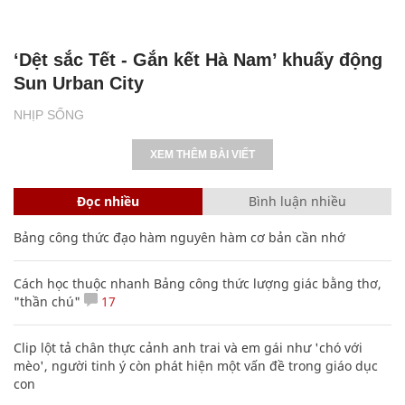
‘Dệt sắc Tết - Gắn kết Hà Nam’ khuấy động
Sun Urban City
NHỊP SỐNG
XEM THÊM BÀI VIẾT
Đọc nhiều
Bình luận nhiều
Bảng công thức đạo hàm nguyên hàm cơ bản cần nhớ
Cách học thuộc nhanh Bảng công thức lượng giác bằng thơ,
"thần chú"
17
Clip lột tả chân thực cảnh anh trai và em gái như 'chó với
mèo', người tinh ý còn phát hiện một vấn đề trong giáo dục
con