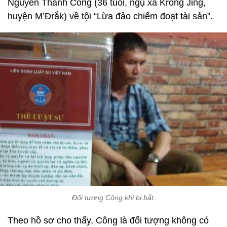
Nguyễn Thành Công (36 tuổi, ngụ xã Krông Jing,
huyện M’Đrắk) về tội “Lừa đảo chiếm đoạt tài sản”.
Đối tượng Công khi bị bắt.
Theo hồ sơ cho thấy, Công là đối tượng không có