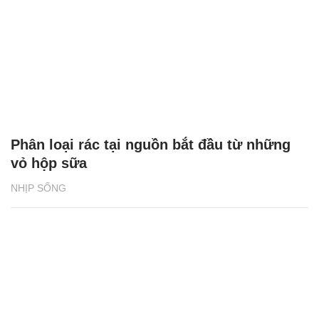
Phân loại rác tại nguồn bắt đầu từ những
vỏ hộp sữa
NHỊP SỐNG