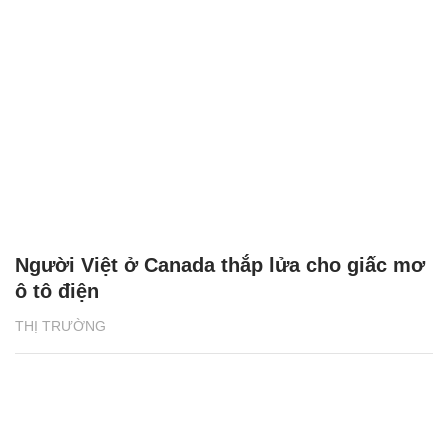
Người Việt ở Canada thắp lửa cho giấc mơ
ô tô điện
THỊ TRƯỜNG