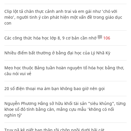
Clip lột tả chân thực cảnh anh trai và em gái như 'chó với
mèo', người tinh ý còn phát hiện một vấn đề trong giáo dục
con
Các công thức hóa học lớp 8, 9 cơ bản cần nhớ
106
Nhiều điểm bất thường ở bằng đại học của Lý Nhã Kỳ
Mẹo học thuộc Bảng tuần hoàn nguyên tố hóa học bằng thơ,
câu nói vui vẻ
20 số điện thoại ma ám bạn không bao giờ nên gọi
Nguyễn Phương Hằng sở hữu khối tài sản "siêu khủng", từng
khoe sổ đỏ tính bằng cân, mắng cựu mẫu 'không có nổi
nghìn tỷ'
Truy nã kẻ giết bạn thân rồi chôn ngồi dưới bãi cát