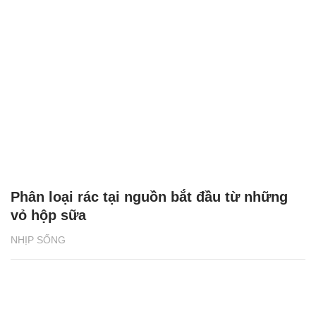
Phân loại rác tại nguồn bắt đầu từ những
vỏ hộp sữa
NHỊP SỐNG