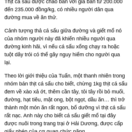
Thịt cá sấu được cháo bán với giá bán từ 200.000
đến 235.000 đồng/kg, có nhiều người dân qua
đường mua về ăn thử.
Cảnh tượng thả cá sấu giữa đường và giết mổ nó
của nhóm người này đã khiến nhiều người qua
đường kinh hãi, vì nếu cá sấu xổng chạy ra hoặc
tuột dây trói có thể gây nguy hiểm cho người qua
lại.
Theo lời giới thiệu của Tuấn, một thanh nhiên trong
nhóm bán thịt cá sấu cho biết, chừng 1kg thịt cá sấu
đem về xào xả ớt, thêm cần tây, tỏi tây rồi bỏ muối,
đường, hạt tiêu, mật ong, bột ngọt, dầu ăn… thì trở
thành một món ăn rất ngon, bổ dưỡng vì thịt cá sấu
rất nạc. Anh này cho biết cá sấu giết mổ tại đây
được nuôi trong trang trại ở Hải Dương, được cấp
giấy phép của cơ quan chức năng.