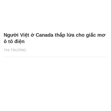
Người Việt ở Canada thắp lửa cho giấc mơ
ô tô điện
THỊ TRƯỜNG