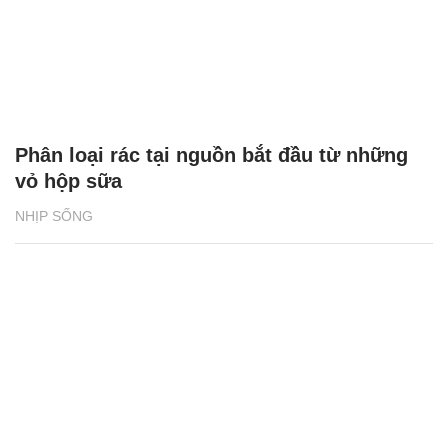
Phân loại rác tại nguồn bắt đầu từ những
vỏ hộp sữa
NHỊP SỐNG