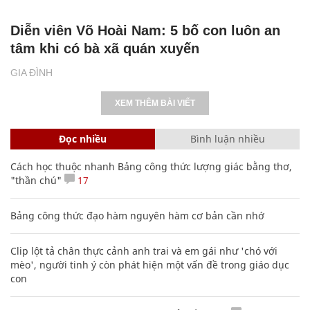
Diễn viên Võ Hoài Nam: 5 bố con luôn an
tâm khi có bà xã quán xuyến
GIA ĐÌNH
XEM THÊM BÀI VIẾT
Đọc nhiều
Bình luận nhiều
Cách học thuộc nhanh Bảng công thức lượng giác bằng thơ,
"thần chú"
17
Bảng công thức đạo hàm nguyên hàm cơ bản cần nhớ
Clip lột tả chân thực cảnh anh trai và em gái như 'chó với
mèo', người tinh ý còn phát hiện một vấn đề trong giáo dục
con