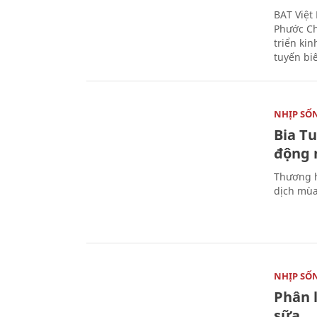
BAT Việt
Phước Ch
triển ki
tuyến bi
NHỊP SỐ
Bia T
động 
Thương h
dịch mùa
NHỊP SỐ
Phân 
sữa