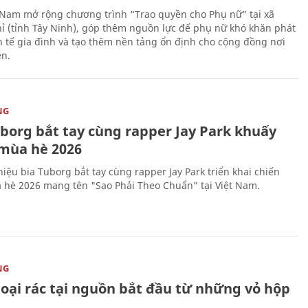
 Nam mở rộng chương trình “Trao quyền cho Phụ nữ” tại xã
ỉ (tỉnh Tây Ninh), góp thêm nguồn lực để phụ nữ khó khăn phát
nh tế gia đình và tạo thêm nền tảng ổn định cho cộng đồng nơi
ên.
NG
uborg bắt tay cùng rapper Jay Park khuấy
mùa hè 2026
iệu bia Tuborg bắt tay cùng rapper Jay Park triển khai chiến
 hè 2026 mang tên "Sao Phải Theo Chuẩn” tại Việt Nam.
NG
loại rác tại nguồn bắt đầu từ những vỏ hộp