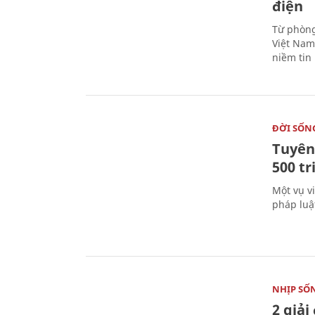
điện
Từ phòng
Việt Nam 
niềm tin
ĐỜI SỐN
Tuyên 
500 t
Một vụ v
pháp luậ
NHỊP SỐ
2 giải