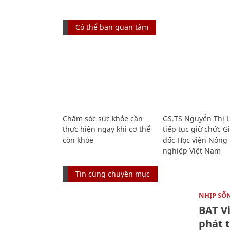
Có thể bạn quan tâm
Chăm sóc sức khỏe cần
GS.TS Nguyễn Thị 
thực hiện ngay khi cơ thể
tiếp tục giữ chức 
còn khỏe
đốc Học viện Nông
nghiệp Việt Nam
Tin cùng chuyên mục
NHỊP SỐ
BAT V
phát t