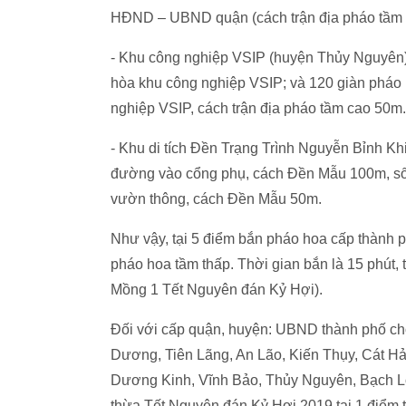
HĐND – UBND quận (cách trận địa pháo tầm 
- Khu công nghiệp VSIP (huyện Thủy Nguyên)
hòa khu công nghiệp VSIP; và 120 giàn pháo
nghiệp VSIP, cách trận địa pháo tầm cao 50m.
- Khu di tích Đền Trạng Trình Nguyễn Bỉnh K
đường vào cổng phụ, cách Đền Mẫu 100m, số 
vườn thông, cách Đền Mẫu 50m.
Như vậy, tại 5 điểm bắn pháo hoa cấp thành 
pháo hoa tầm thấp. Thời gian bắn là 15 phút, 
Mồng 1 Tết Nguyên đán Kỷ Hợi).
Đối với cấp quận, huyện: UBND thành phố ch
Dương, Tiên Lãng, An Lão, Kiến Thụy, Cát Hả
Dương Kinh, Vĩnh Bảo, Thủy Nguyên, Bạch L
thừa Tết Nguyên đán Kỷ Hợi 2019 tại 1 điểm 