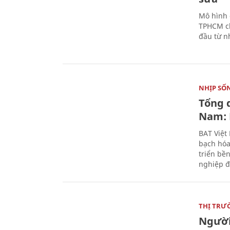
Mô hình 
TPHCM ch
đầu từ n
NHỊP SỐ
Tổng 
Nam: 
BAT Việt
bạch hóa
triển bề
nghiệp đ
THỊ TRƯ
Người