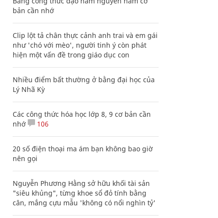
Bảng công thức đạo hàm nguyên hàm cơ
bản cần nhớ
Clip lột tả chân thực cảnh anh trai và em gái
như 'chó với mèo', người tinh ý còn phát
hiện một vấn đề trong giáo dục con
Nhiều điểm bất thường ở bằng đại học của
Lý Nhã Kỳ
Các công thức hóa học lớp 8, 9 cơ bản cần
nhớ
106
20 số điện thoại ma ám bạn không bao giờ
nên gọi
Nguyễn Phương Hằng sở hữu khối tài sản
"siêu khủng", từng khoe sổ đỏ tính bằng
cân, mắng cựu mẫu 'không có nổi nghìn tỷ'