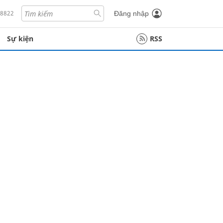
18822
Đăng nhập
Sự kiện
RSS