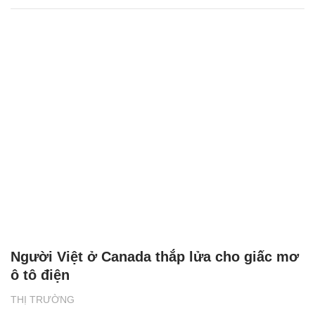
Người Việt ở Canada thắp lửa cho giấc mơ
ô tô điện
THỊ TRƯỜNG