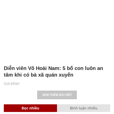
Diễn viên Võ Hoài Nam: 5 bố con luôn an
tâm khi có bà xã quán xuyến
GIA ĐÌNH
XEM THÊM BÀI VIẾT
Đọc nhiều
Bình luận nhiều