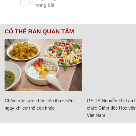
CÓ THỂ BẠN QUAN TÂM
Chăm sóc sức khỏe cần thực hiện
GS.TS Nguyễn Thị Lan ti
ngay khi cơ thể còn khỏe
chức Giám đốc Học viện
Việt Nam