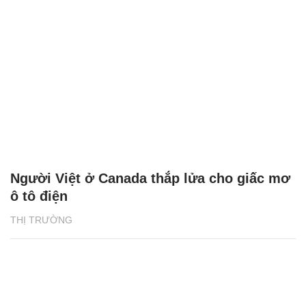
Người Việt ở Canada thắp lửa cho giấc mơ
ô tô điện
THỊ TRƯỜNG