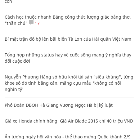
con
Cách học thuộc nhanh Bảng công thức lượng giác bằng thơ,
"thần chú"
17
Bí mật trận đổ bộ lên bãi biển Tà Lơn của Hải quân Việt Nam
Tổng hợp những status hay về cuộc sống mang ý nghĩa thay
đổi cuộc đời
Nguyễn Phương Hằng sở hữu khối tài sản "siêu khủng", từng
khoe sổ đỏ tính bằng cân, mắng cựu mẫu 'không có nổi
nghìn tỷ'
Phó Đoàn ĐBQH Hà Giang Vương Ngọc Hà bị kỷ luật
Giá xe Honda chính hãng: Giá Air Blade 2015 chỉ 40 triệu VNĐ
Ấn tượng ngày hội văn hóa - thể thao mừng Quốc khánh 2/9