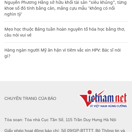
Nguyễn Phương Hằng sở hữu khối tài sản "siêu khủng", từng
khoe sổ đỏ tính bằng cân, mắng cựu mẫu 'không có nổi
nghìn tỷ'
Mẹo học thuộc Bảng tuần hoàn nguyên tố hóa học bằng thơ,
câu nói vui vẻ
Hàng ngàn người Mỹ ân hận vì tiêm vắc xin HPV: Bác sĩ nói
gì?
CHUYÊN TRANG CỦA BÁO
Tòa soạn: Tòa nhà Cục Tần Số, 115 Trần Duy Hưng Hà Nội
Giấy phép hoạt động báo chí: Số 09/GP-BTTTT, Bộ Thông tin và