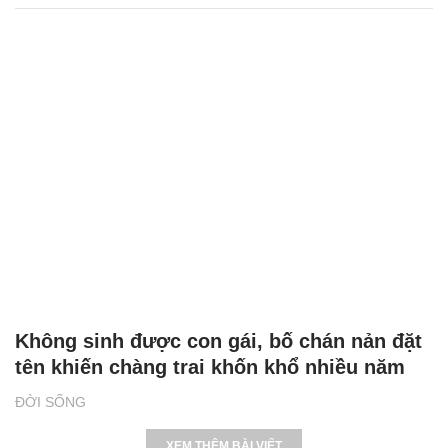
Không sinh được con gái, bố chán nản đặt
tên khiến chàng trai khốn khổ nhiều năm
ĐỜI SỐNG
XEM THÊM BÀI VIẾT