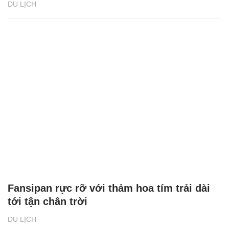
DU LỊCH
Fansipan rực rỡ với thảm hoa tím trải dài
tới tận chân trời
DU LỊCH