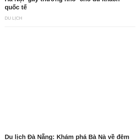
quốc tế
DU LỊCH
Du lịch Đà Nẵng: Khám phá Bà Nà về đêm