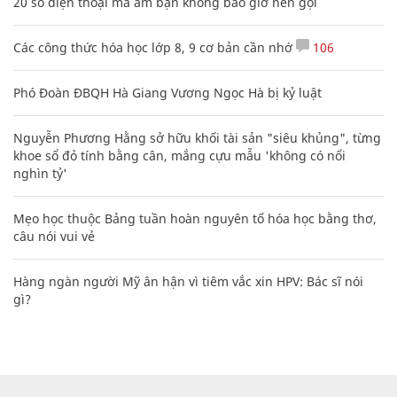
20 số điện thoại ma ám bạn không bao giờ nên gọi
Các công thức hóa học lớp 8, 9 cơ bản cần nhớ
106
Phó Đoàn ĐBQH Hà Giang Vương Ngọc Hà bị kỷ luật
Nguyễn Phương Hằng sở hữu khối tài sản "siêu khủng", từng
khoe sổ đỏ tính bằng cân, mắng cựu mẫu 'không có nổi
nghìn tỷ'
Mẹo học thuộc Bảng tuần hoàn nguyên tố hóa học bằng thơ,
câu nói vui vẻ
Hàng ngàn người Mỹ ân hận vì tiêm vắc xin HPV: Bác sĩ nói
gì?