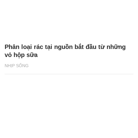
Phân loại rác tại nguồn bắt đầu từ những
vỏ hộp sữa
NHỊP SỐNG