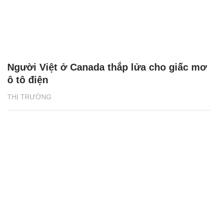
Người Việt ở Canada thắp lửa cho giấc mơ
ô tô điện
THỊ TRƯỜNG