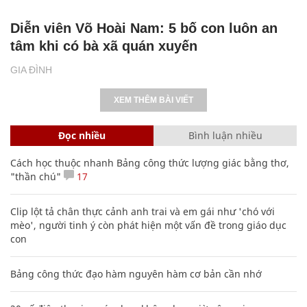
Diễn viên Võ Hoài Nam: 5 bố con luôn an
tâm khi có bà xã quán xuyến
GIA ĐÌNH
XEM THÊM BÀI VIẾT
Đọc nhiều
Bình luận nhiều
Cách học thuộc nhanh Bảng công thức lượng giác bằng thơ,
"thần chú"
17
Clip lột tả chân thực cảnh anh trai và em gái như 'chó với
mèo', người tinh ý còn phát hiện một vấn đề trong giáo dục
con
Bảng công thức đạo hàm nguyên hàm cơ bản cần nhớ