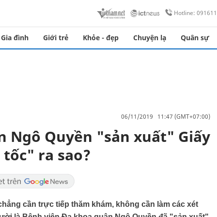
Hotline: 09161
Gia đình
Giới trẻ
Khỏe - đẹp
Chuyện lạ
Quân sự
06/11/2019 11:47 (GMT+07:00)
n Ngô Quyền "sản xuất" Giấy
tốc" ra sao?
chẳng cần trực tiếp thăm khám, không cần làm các xét
 người là Bệnh viện Đa khoa quận Ngô Quyền đã "sản xuất"