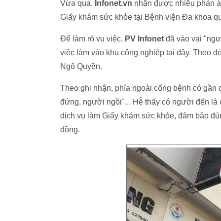
Vừa qua,
Infonet.vn
nhận được nhiều phản án
Giấy khám sức khỏe tại Bệnh viện Đa khoa 
Để làm rõ vụ việc,
PV Infonet
đã vào vai "ngư
việc làm vào khu công nghiệp tại đây. Theo đ
Ngô Quyền.
Theo ghi nhận, phía ngoài cổng bệnh có gần c
đứng, người ngồi"... Hễ thấy có người đến là 
dịch vụ làm Giấy khám sức khỏe, đảm bảo đú
đồng.