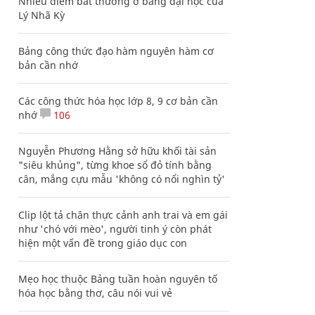
Nhiều điểm bất thường ở bằng đại học của
Lý Nhã Kỳ
Bảng công thức đạo hàm nguyên hàm cơ
bản cần nhớ
Các công thức hóa học lớp 8, 9 cơ bản cần
nhớ
106
Nguyễn Phương Hằng sở hữu khối tài sản
"siêu khủng", từng khoe sổ đỏ tính bằng
cân, mắng cựu mẫu 'không có nổi nghìn tỷ'
Clip lột tả chân thực cảnh anh trai và em gái
như 'chó với mèo', người tinh ý còn phát
hiện một vấn đề trong giáo dục con
Mẹo học thuộc Bảng tuần hoàn nguyên tố
hóa học bằng thơ, câu nói vui vẻ