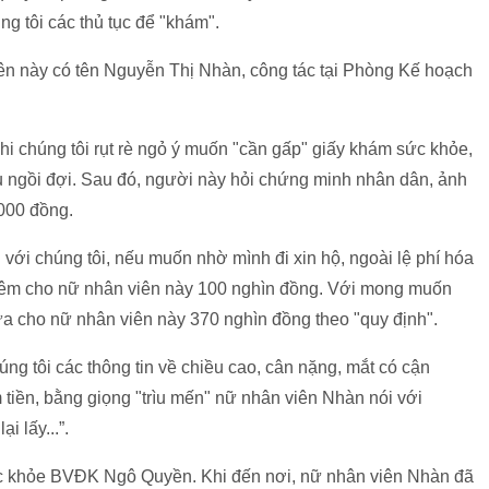
g tôi các thủ tục để "khám".
iên này có tên Nguyễn Thị Nhàn, công tác tại Phòng Kế hoạch
hi chúng tôi rụt rè ngỏ ý muốn "cần gấp" giấy khám sức khỏe,
ệu ngồi đợi. Sau đó, người này hỏi chứng minh nhân dân, ảnh
.000 đồng.
ới chúng tôi, nếu muốn nhờ mình đi xin hộ, ngoài lệ phí hóa
thêm cho nữ nhân viên này 100 nghìn đồng. Với mong muốn
a cho nữ nhân viên này 370 nghìn đồng theo "quy định".
ng tôi các thông tin về chiều cao, cân nặng, mắt có cận
m tiền, bằng giọng "trìu mến" nữ nhân viên Nhàn nói với
i lấy...”.
c khỏe BVĐK Ngô Quyền. Khi đến nơi, nữ nhân viên Nhàn đã