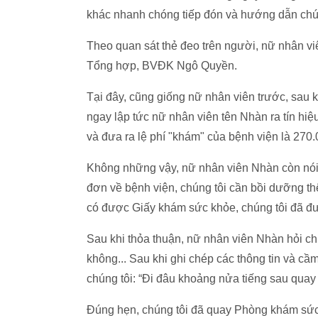
khác nhanh chóng tiếp đón và hướng dẫn chún
Theo quan sát thẻ đeo trên người, nữ nhân v
Tổng hợp, BVĐK Ngô Quyền.
Tại đây, cũng giống nữ nhân viên trước, sau k
ngay lập tức nữ nhân viên tên Nhàn ra tín hi
và đưa ra lệ phí "khám" của bệnh viện là 270
Không những vậy, nữ nhân viên Nhàn còn nói v
đơn về bệnh viện, chúng tôi cần bồi dưỡng 
có được Giấy khám sức khỏe, chúng tôi đã đư
Sau khi thỏa thuận, nữ nhân viên Nhàn hỏi chú
không... Sau khi ghi chép các thông tin và cầ
chúng tôi: “Đi đâu khoảng nửa tiếng sau quay lạ
Đúng hẹn, chúng tôi đã quay Phòng khám sứ