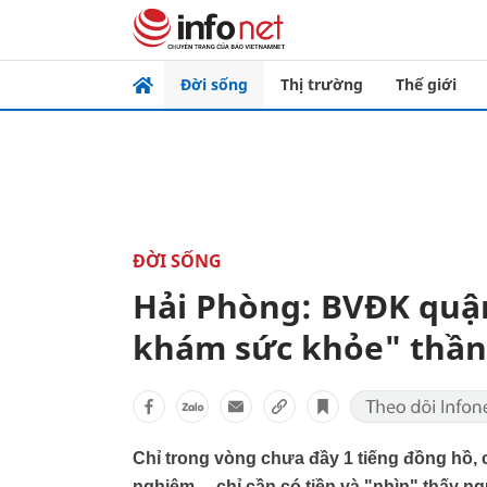
Đời sống
Thị trường
Thế giới
ĐỜI SỐNG
Hải Phòng: BVĐK quậ
khám sức khỏe" thần 
Chỉ trong vòng chưa đầy 1 tiếng đồng hồ, 
nghiệm.... chỉ cần có tiền và "nhìn" thấy