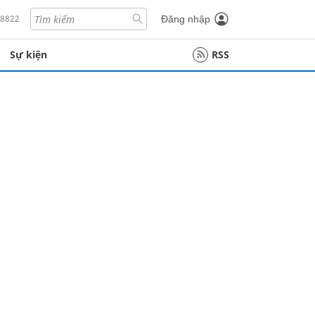
18822
Đăng nhập
Sự kiện
RSS