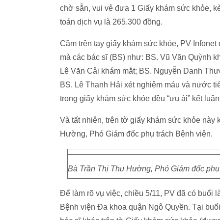
chờ sẵn, vui vẻ đưa 1 Giấy khám sức khỏe, kè
toán dịch vụ là 265.300 đồng.
Cầm trên tay giấy khám sức khỏe, PV Infonet
mà các bác sĩ (BS) như: BS. Vũ Văn Quỳnh kh
Lê Văn Cải khám mắt; BS. Nguyễn Danh Thưở
BS. Lê Thanh Hải xét nghiệm máu và nước tiểu
trong giấy khám sức khỏe đều “ưu ái” kết luận
Và tất nhiên, trên tờ giấy khám sức khỏe này
Hường, Phó Giám đốc phụ trách Bệnh viện.
Bà Trần Thị Thu Hường, Phó Giám đốc phụ 
Để làm rõ vụ việc, chiều 5/11, PV đã có buổi
Bệnh viện Đa khoa quận Ngô Quyền. Tại buổi 