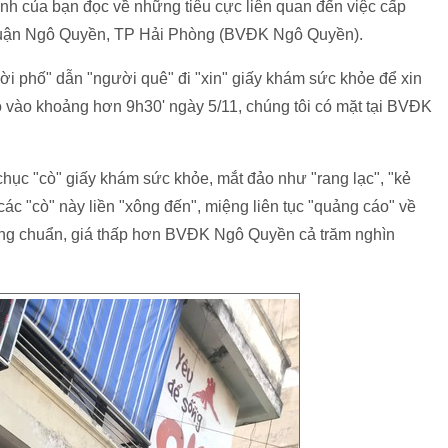
h của bạn đọc về những tiêu cực liên quan đến việc cấp
quận Ngô Quyền, TP Hải Phòng (BVĐK Ngô Quyền).
ời phố" dẫn "người quê" đi "xin" giấy khám sức khỏe để xin
ó vào khoảng hơn 9h30' ngày 5/11, chúng tôi có mặt tại BVĐK
hục "cò" giấy khám sức khỏe, mắt đảo như "rang lạc", "kẻ
các "cò" này liền "xông đến", miệng liên tục "quảng cáo" về
ng chuẩn, giá thấp hơn BVĐK Ngô Quyền cả trăm nghìn