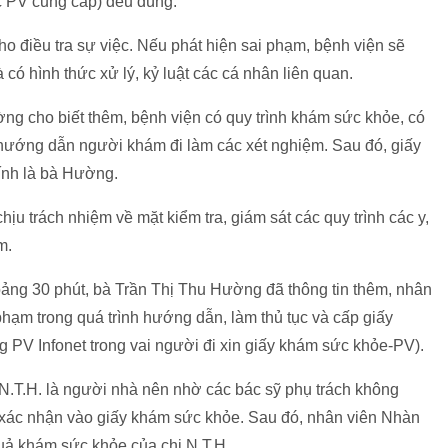
c PV cung cấp) đều đúng.
o điều tra sự việc. Nếu phát hiện sai phạm, bệnh viện sẽ
có hình thức xử lý, kỷ luật các cá nhân liên quan.
ờng cho biết thêm, bệnh viện có quy trình khám sức khỏe, có
hướng dẫn người khám đi làm các xét nghiệm. Sau đó, giấy
hính là bà Hường.
hịu trách nhiệm về mặt kiểm tra, giám sát các quy trình các y,
m.
hoảng 30 phút, bà Trần Thị Thu Hường đã thông tin thêm, nhân
hạm trong quá trình hướng dẫn, làm thủ tục và cấp giấy
g PV Infonet trong vai người đi xin giấy khám sức khỏe-PV).
N.T.H. là người nhà nên nhờ các bác sỹ phụ trách không
 xác nhận vào giấy khám sức khỏe. Sau đó, nhân viên Nhàn
quả khám sức khỏe của chị N.T.H.