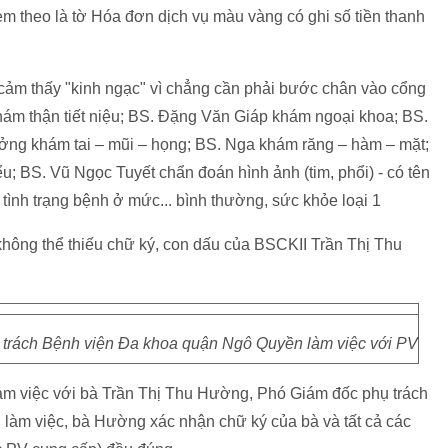
m theo là tờ Hóa đơn dịch vụ màu vàng có ghi số tiền thanh
 cảm thấy "kinh ngạc" vì chẳng cần phải bước chân vào cổng
ám thận tiết niệu; BS. Đặng Văn Giáp khám ngoại khoa; BS.
ng khám tai – mũi – họng; BS. Nga khám răng – hàm – mặt;
; BS. Vũ Ngọc Tuyết chẩn đoán hình ảnh (tim, phổi) - có tên
 tình trạng bệnh ở mức... bình thường, sức khỏe loại 1
 không thể thiếu chữ ký, con dấu của BSCKII Trần Thị Thu
trách Bệnh viện Đa khoa quận Ngô Quyền làm việc với PV
 làm việc với bà Trần Thị Thu Hường, Phó Giám đốc phụ trách
làm việc, bà Hường xác nhận chữ ký của bà và tất cả các