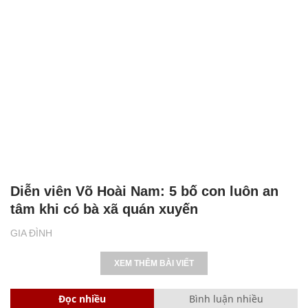
Diễn viên Võ Hoài Nam: 5 bố con luôn an
tâm khi có bà xã quán xuyến
GIA ĐÌNH
XEM THÊM BÀI VIẾT
Đọc nhiều
Bình luận nhiều