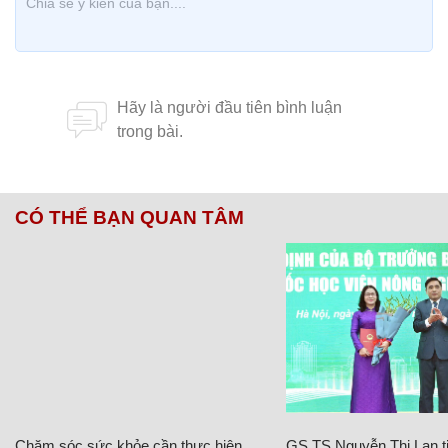
CÓ THỂ BẠN QUAN TÂM
Chăm sóc sức khỏe cần thực hiện
GS.TS Nguyễn Thị Lan ti