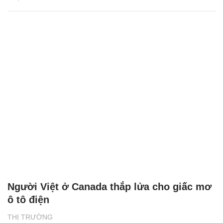
Người Việt ở Canada thắp lửa cho giấc mơ
ô tô điện
THỊ TRƯỜNG