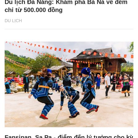
Du lịch Đà Nẵng: Khám phá Bà Nà về đêm
chỉ từ 500.000 đồng
DU LỊCH
Fansipan, Sa Pa - điểm đến lý tưởng cho kỳ