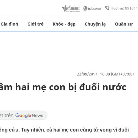
Hotline: 09161
Gia đình
Giới trẻ
Khỏe - đẹp
Chuyện lạ
Quân sự
22/09/2017 16:00 (GMT+07:00)
âm hai mẹ con bị đuối nước
ống cứu. Tuy nhiên, cả hai mẹ con cùng tử vong vì đuối