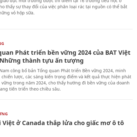
giáo dục môi trường được thí điểm tại 16 trường tiểu học ở
o thấy sự thay đổi của việc phân loại rác tại nguồn có thể bắt
hững vỏ hộp sữa.
NG
quan Phát triển bền vững 2024 của BAT Việt
Những thành tựu ấn tượng
 Nam công bố bản Tổng quan Phát triển Bền vững 2024, minh
 chiến lược, các sáng kiến trọng điểm và kết quả thực hiện phát
n vững trong năm 2024, cho thấy hướng đi bền vững của doanh
ang tiến triển theo chiều sâu.
ỜNG
 Việt ở Canada thắp lửa cho giấc mơ ô tô