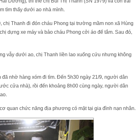
(Hải Dương)
,
thi thể chị Bùi Thị Thanh (SN 1979) và con trai
 tìm thấy dưới ao nhà mình.
9, chị Thanh đi đón cháu Phong tại trường mầm non xã Hùng
chị dựng xe máy và bảo cháu Phong cởi áo để tắm. Sau đó,
ùng vẫy dưới ao, chị Thanh liền lao xuống cứu nhưng không
nh đã nhờ hàng xóm đi tìm. Đến 5h30 ngày 21/9, người dân
(trước cửa nhà), rồi đến khoảng 8h00 cùng ngày, người dân
 ao.
cơ quan chức năng địa phương có mặt tại gia đình nạn nhân.