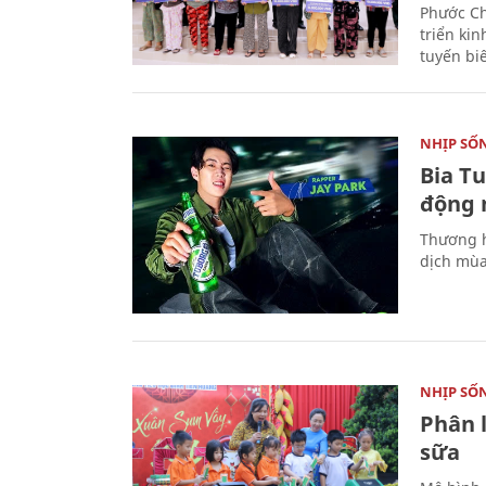
Phước Ch
triển ki
tuyến bi
NHỊP SỐ
Bia T
động 
Thương h
dịch mùa
NHỊP SỐ
Phân 
sữa