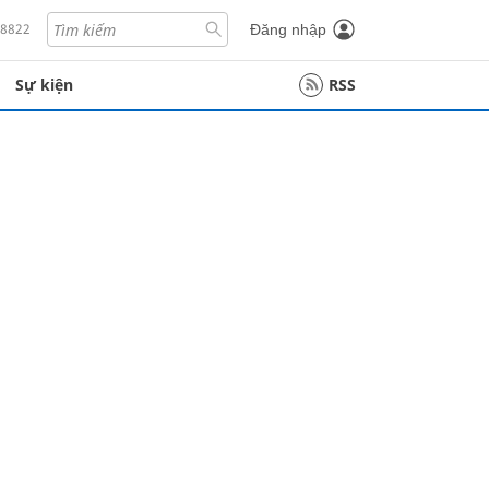
18822
Đăng nhập
Sự kiện
RSS