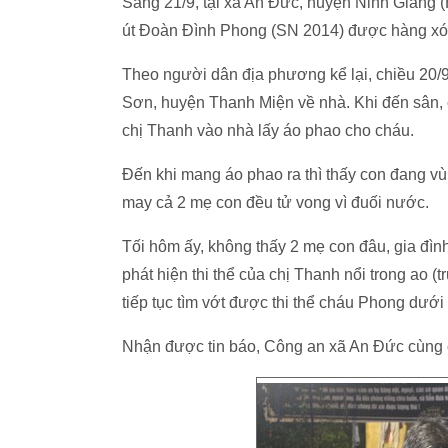
Sáng 21/9,
tại xã An Đức, huyện Ninh Giang 
út Đoàn Đình Phong (SN 2014) được hàng xóm
Theo người dân địa phương kể lại, chiều 20/
Sơn, huyện Thanh Miện về nhà. Khi đến sân, 
chị Thanh vào nhà lấy áo phao cho cháu.
Đến khi mang áo phao ra thì thấy con đang v
may cả 2 mẹ con đều tử vong vì đuối nước.
Tối hôm ấy, không thấy 2 mẹ con đâu, gia đì
phát hiện thi thể của chị Thanh nổi trong ao 
tiếp tục tìm vớt được thi thể cháu Phong dưới
Nhận được tin báo, Công an xã An Đức cùng 