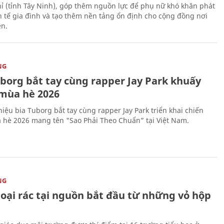
ỉ (tỉnh Tây Ninh), góp thêm nguồn lực để phụ nữ khó khăn phát
nh tế gia đình và tạo thêm nền tảng ổn định cho cộng đồng nơi
ên.
NG
uborg bắt tay cùng rapper Jay Park khuấy
mùa hè 2026
iệu bia Tuborg bắt tay cùng rapper Jay Park triển khai chiến
 hè 2026 mang tên "Sao Phải Theo Chuẩn” tại Việt Nam.
NG
loại rác tại nguồn bắt đầu từ những vỏ hộp