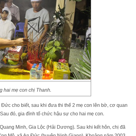
g hai mẹ con chị Thanh.
ức cho biết, sau khi đưa thi thể 2 mẹ con lên bờ, cơ quan
 Sau đó, gia đình tổ chức hậu sự cho hai mẹ con.
Quang Minh, Gia Lộc (Hải Dương). Sau khi kết hôn, chị đã
 Ứng Mộ, xã An Đức (huyện Ninh Giang). Khoảng năm 2003,