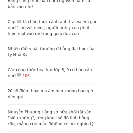
Bảng công thức đạo hàm nguyên hàm cơ
bản cần nhớ
Clip lột tả chân thực cảnh anh trai và em gái
như 'chó với mèo', người tinh ý còn phát
hiện một vấn đề trong giáo dục con
Nhiều điểm bất thường ở bằng đại học của
Lý Nhã Kỳ
Các công thức hóa học lớp 8, 9 cơ bản cần
nhớ
106
20 số điện thoại ma ám bạn không bao giờ
nên gọi
Nguyễn Phương Hằng sở hữu khối tài sản
"siêu khủng", từng khoe sổ đỏ tính bằng
cân, mắng cựu mẫu 'không có nổi nghìn tỷ'