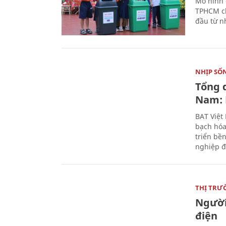
Mô hình 
TPHCM ch
đầu từ n
NHỊP SỐ
Tổng 
Nam: 
BAT Việt
bạch hóa
triển bề
nghiệp đ
THỊ TRƯ
Người
điện