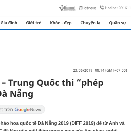
Hotline: 09161
Gia đình
Giới trẻ
Khỏe - đẹp
Chuyện lạ
Quân sự
23/06/2019 08:14 (GMT+07:00)
 – Trung Quốc thi “phép
 Đà Nẵng
i pháo hoa quốc tế Đà Nẵng 2019 (DIFF 2019) đế từ Anh và
u” đã làm nên một đêm ngoạn mục của âm nhạc, nghệ