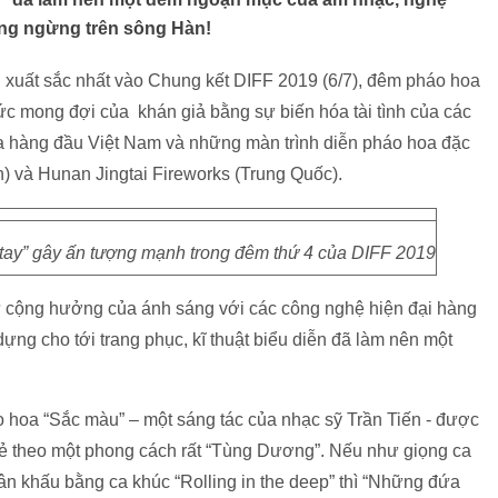
ng ngừng trên sông Hàn!
ội xuất sắc nhất vào Chung kết DIFF 2019 (6/7), đêm pháo hoa
c mong đợi của khán giả bằng sự biến hóa tài tình của các
a hàng đầu Việt Nam và những màn trình diễn pháo hoa đặc
h) và Hunan Jingtai Fireworks (Trung Quốc).
 tay” gây ấn tượng mạnh trong đêm thứ 4 của DIFF 2019
ự cộng hưởng của ánh sáng với các công nghệ hiện đại hàng
ựng cho tới trang phục, kĩ thuật biểu diễn đã làm nên một
o hoa “Sắc màu” – một sáng tác của nhạc sỹ Trần Tiến - được
 theo một phong cách rất “Tùng Dương”. Nếu như giọng ca
sân khấu bằng ca khúc “Rolling in the deep” thì “Những đứa