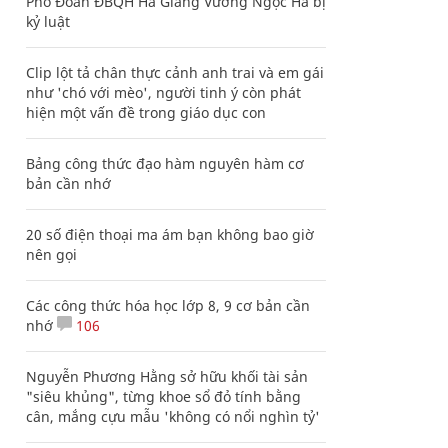
Phó Đoàn ĐBQH Hà Giang Vương Ngọc Hà bị
kỷ luật
Clip lột tả chân thực cảnh anh trai và em gái
như 'chó với mèo', người tinh ý còn phát
hiện một vấn đề trong giáo dục con
Bảng công thức đạo hàm nguyên hàm cơ
bản cần nhớ
20 số điện thoại ma ám bạn không bao giờ
nên gọi
Các công thức hóa học lớp 8, 9 cơ bản cần
nhớ
106
Nguyễn Phương Hằng sở hữu khối tài sản
"siêu khủng", từng khoe sổ đỏ tính bằng
cân, mắng cựu mẫu 'không có nổi nghìn tỷ'