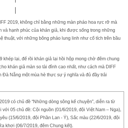
IFF 2019, không chỉ bằng những màn pháo hoa rực rỡ mà
n và hạnh phúc của khán giả, khi được sống trong những
ệ thuật, với những bông pháo lung linh như cổ tích trên bầu
9 khép lại, để rồi khán giả lại hồi hộp mong chờ đêm chung
ến cho khán giả màn so tài đỉnh cao nhất, như cách mà DIFF
 Đà Nẵng một mùa hè thực sự ý nghĩa và đủ đầy trải
2019 có chủ đề “Những dòng sông kể chuyện”, diễn ra từ
 với 05 chủ đề: Cội nguồn (01/6/2019, đội Việt Nam – Nga),
 yêu (15/6/2019, đội Phần Lan - Ý), Sắc màu (22/6/2019, đội
Ra khơi (06/7/2019, đêm Chung kết).