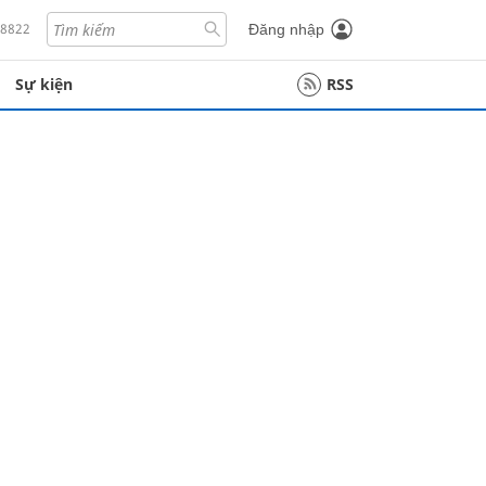
18822
Đăng nhập
Sự kiện
RSS