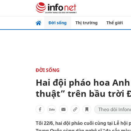
Đời sống
Thị trường
Thế giới
ĐỜI SỐNG
Hai đội pháo hoa Anh
thuật” trên bầu trời
Tối 22/6, hai đội pháo cuối cùng tại Lễ hộ
Trung Quốc cùng dàn nghệ sĩ “đa sắc mà