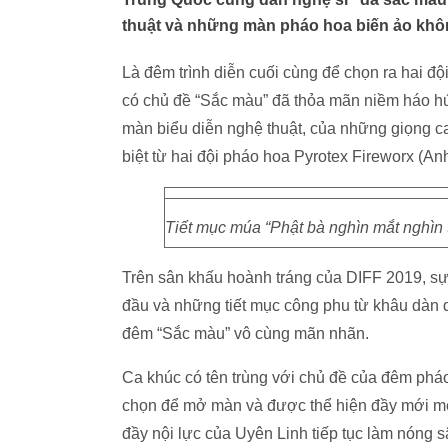
thuật và những màn pháo hoa biến ảo khô
Là đêm trình diễn cuối cùng để chọn ra hai đ
có chủ đề “Sắc màu” đã thỏa mãn niềm háo hứ
màn biểu diễn nghệ thuật, của những giọng c
biệt từ hai đội pháo hoa Pyrotex Fireworx (An
Tiết mục múa “Phật bà nghìn mắt nghìn
Trên sân khấu hoành tráng của DIFF 2019, s
đầu và những tiết mục công phu từ khâu dàn d
đêm “Sắc màu” vô cùng mãn nhãn.
Ca khúc có tên trùng với chủ đề của đêm phá
chọn để mở màn và được thể hiện đầy mới mẻ
đầy nội lực của Uyên Linh tiếp tục làm nóng 