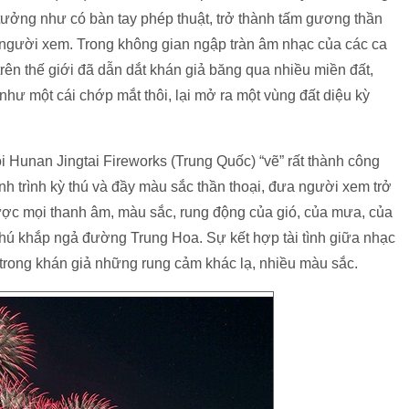
ưởng như có bàn tay phép thuật, trở thành tấm gương thần
 người xem. Trong không gian ngập tràn âm nhạc của các ca
rên thế giới đã dẫn dắt khán giả băng qua nhiều miền đất,
hư một cái chớp mắt thôi, lại mở ra một vùng đất diệu kỳ
i Hunan Jingtai Fireworks (Trung Quốc) “vẽ” rất thành công
nh trình kỳ thú và đầy màu sắc thần thoại, đưa người xem trở
ược mọi thanh âm, màu sắc, rung động của gió, của mưa, của
 thú khắp ngả đường Trung Hoa. Sự kết hợp tài tình giữa nhạc
trong khán giả những rung cảm khác lạ, nhiều màu sắc.