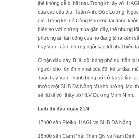
thể không dễ bị bắt nạt. Trong khi ấy với HAG
của các cầu thủ. Tuấn Anh, Đức Lương, Ngọc 
giò. Trong khi đó Công Phượng lại đang khôn
biến so với những mùa gần đây, thế nhưng lố
phương án tấn công của họ đang tỏ ra kém 
hay Văn Toàn, những ngôi sao tốt nhất hiện tạ
Ở trận đấu này, BHL đội bóng phố núi hẳn lại
người chơi ổn định nhất của đội kể từ đầu m
Toàn hay Văn Thanh bùng nổ trở lại và tìm lạ
trước một SHB Đà Nẵng rất khó lường. Mọi th
sẽ rất tệ với thầy trò HLV Dương Minh Ninh.
Lịch thi đấu ngày 21/4
17h00 sân Pleiku: HAGL vs SHB Đà Nẵng
18h00 sân Cẩm Phả: Than QN vs Nam Định