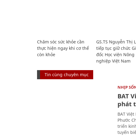
Chăm sóc sức khỏe cần
GS.TS Nguyễn Thị 
thực hiện ngay khi cơ thể
tiếp tục giữ chức 
còn khỏe
đốc Học viện Nông
nghiệp Việt Nam
Tin cùng chuyên mục
NHỊP SỐ
BAT V
phát t
BAT Việt
Phước Ch
triển ki
tuyến bi