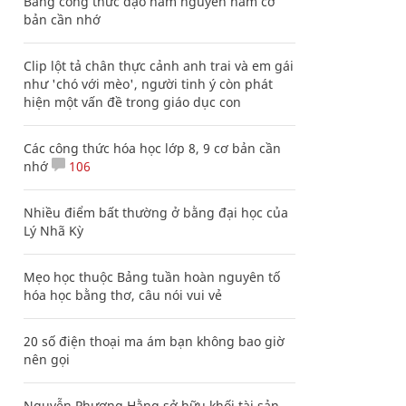
Bảng công thức đạo hàm nguyên hàm cơ
bản cần nhớ
Clip lột tả chân thực cảnh anh trai và em gái
như 'chó với mèo', người tinh ý còn phát
hiện một vấn đề trong giáo dục con
Các công thức hóa học lớp 8, 9 cơ bản cần
nhớ
106
Nhiều điểm bất thường ở bằng đại học của
Lý Nhã Kỳ
Mẹo học thuộc Bảng tuần hoàn nguyên tố
hóa học bằng thơ, câu nói vui vẻ
20 số điện thoại ma ám bạn không bao giờ
nên gọi
Nguyễn Phương Hằng sở hữu khối tài sản