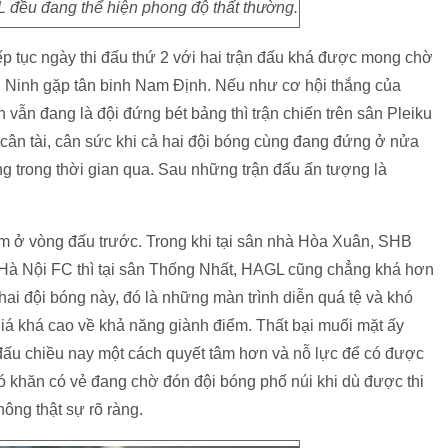
ều đang thể hiện phong độ thất thường.
ếp tục ngày thi đấu thứ 2 với hai trận đấu khá được mong chờ
inh gặp tân binh Nam Định. Nếu như cơ hội thắng của
vẫn đang là đội đứng bét bảng thì trận chiến trên sân Pleiku
à cân tài, cân sức khi cả hai đội bóng cùng đang đứng ở nửa
g trong thời gian qua. Sau những trận đấu ấn tượng là
ở vòng đấu trước. Trong khi tại sân nhà Hòa Xuân, SHB
 Hà Nội FC thì tại sân Thống Nhất, HAGL cũng chẳng khá hơn
hai đội bóng này, đó là những màn trình diễn quá tệ và khó
iá khá cao về khả năng giành điểm. Thất bại muối mặt ấy
 đấu chiều nay một cách quyết tâm hơn và nỗ lực để có được
ó khăn có vẻ đang chờ đón đội bóng phố núi khi dù được thi
hông thật sự rõ ràng.