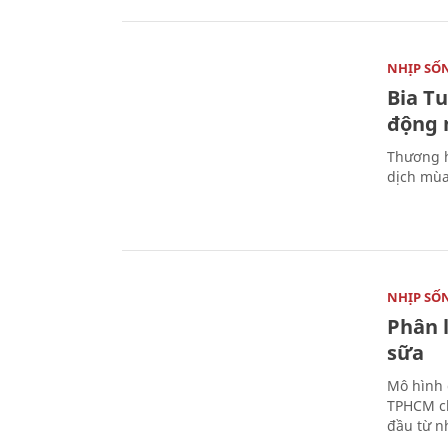
NHỊP SỐ
Bia T
động 
Thương h
dịch mùa
NHỊP SỐ
Phân 
sữa
Mô hình 
TPHCM ch
đầu từ n