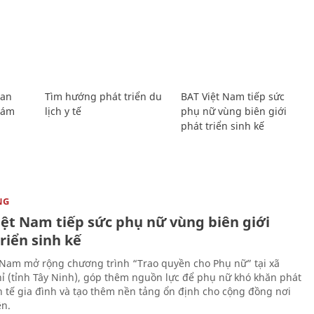
Lan
Tìm hướng phát triển du
BAT Việt Nam tiếp sức
Giám
lịch y tế
phụ nữ vùng biên giới
phát triển sinh kế
NG
iệt Nam tiếp sức phụ nữ vùng biên giới
riển sinh kế
 Nam mở rộng chương trình “Trao quyền cho Phụ nữ” tại xã
ỉ (tỉnh Tây Ninh), góp thêm nguồn lực để phụ nữ khó khăn phát
nh tế gia đình và tạo thêm nền tảng ổn định cho cộng đồng nơi
ên.