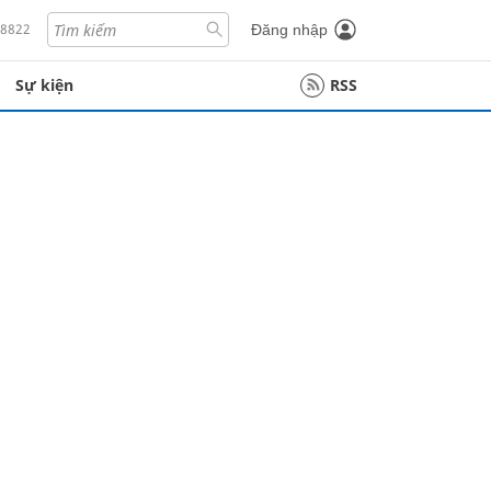
18822
Đăng nhập
Sự kiện
RSS