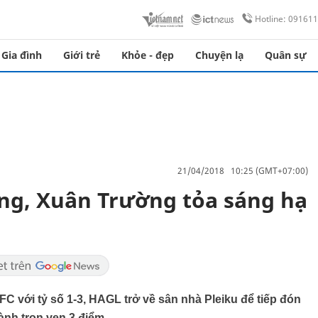
Hotline: 09161
Gia đình
Giới trẻ
Khỏe - đẹp
Chuyện lạ
Quân sự
21/04/2018 10:25 (GMT+07:00)
g, Xuân Trường tỏa sáng hạ
FC với tỷ số 1-3, HAGL trở về sân nhà Pleiku để tiếp đón
ành trọn vẹn 3 điểm.