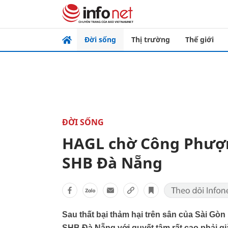
Đời sống
Thị trường
Thế giới
ĐỜI SỐNG
HAGL chờ Công Phượn
SHB Đà Nẵng
Sau thất bại thảm hại trên sân của Sài Gòn 
SHB Đà Nẵng với quyết tâm rất cao phải gi