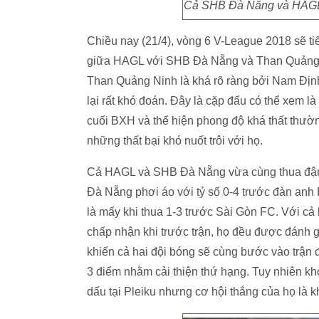
Cả SHB Đà Nẵng và HAGL đ
Chiều nay (21/4), vòng 6 V-League 2018 sẽ ti
giữa HAGL với SHB Đà Nẵng và Than Quảng N
Than Quảng Ninh là khá rõ ràng bởi Nam Định 
lại rất khó đoán. Đây là cặp đấu có thể xem l
cuối BXH và thể hiện phong độ khá thất thườn
những thất bại khó nuốt trôi với họ.
Cả HAGL và SHB Đà Nẵng vừa cùng thua đậm 
Đà Nẵng phơi áo với tỷ số 0-4 trước đàn anh
là mấy khi thua 1-3 trước Sài Gòn FC. Với cả 
chấp nhận khi trước trận, họ đều được đánh g
khiến cả hai đội bóng sẽ cùng bước vào trận
3 điểm nhằm cải thiện thứ hạng. Tuy nhiên kh
dấu tại Pleiku nhưng cơ hội thắng của họ là k