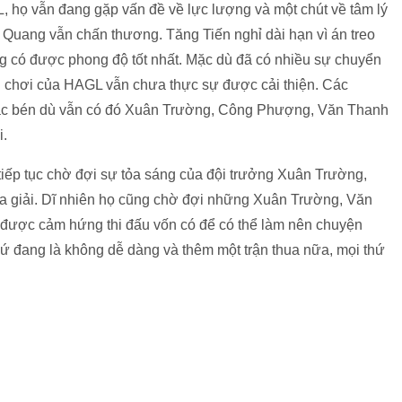
L, họ vẫn đang gặp vấn đề về lực lượng và một chút về tâm lý
Quang vẫn chấn thương. Tăng Tiến nghỉ dài hạn vì án treo
g có được phong độ tốt nhất. Mặc dù đã có nhiều sự chuyển
i chơi của HAGL vẫn chưa thực sự được cải thiện. Các
sắc bén dù vẫn có đó Xuân Trường, Công Phượng, Văn Thanh
i.
 tiếp tục chờ đợi sự tỏa sáng của đội trưởng Xuân Trường,
ùa giải. Dĩ nhiên họ cũng chờ đợi những Xuân Trường, Văn
i được cảm hứng thi đấu vốn có để có thể làm nên chuyện
ứ đang là không dễ dàng và thêm một trận thua nữa, mọi thứ