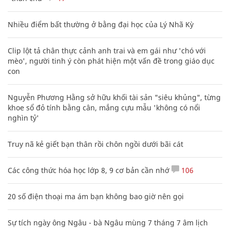
Nhiều điểm bất thường ở bằng đại học của Lý Nhã Kỳ
Clip lột tả chân thực cảnh anh trai và em gái như 'chó với
mèo', người tinh ý còn phát hiện một vấn đề trong giáo dục
con
Nguyễn Phương Hằng sở hữu khối tài sản "siêu khủng", từng
khoe sổ đỏ tính bằng cân, mắng cựu mẫu 'không có nổi
nghìn tỷ'
Truy nã kẻ giết bạn thân rồi chôn ngồi dưới bãi cát
Các công thức hóa học lớp 8, 9 cơ bản cần nhớ
106
20 số điện thoại ma ám bạn không bao giờ nên gọi
Sự tích ngày ông Ngâu - bà Ngâu mùng 7 tháng 7 âm lịch