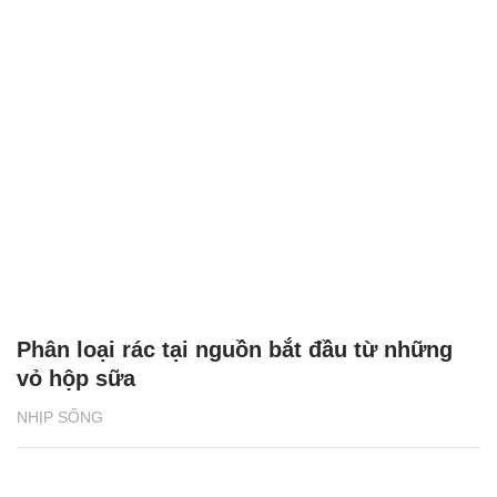
Phân loại rác tại nguồn bắt đầu từ những
vỏ hộp sữa
NHỊP SỐNG