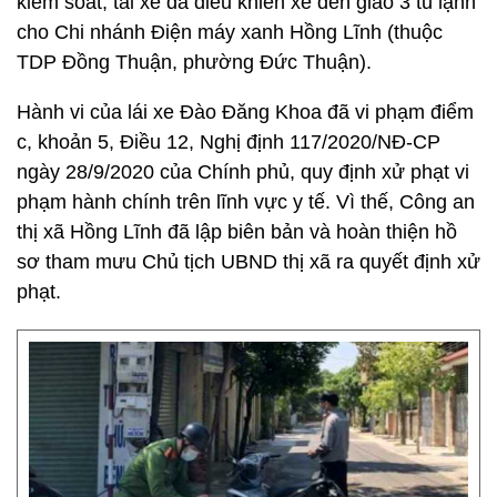
kiểm soát, tài xế đã điều khiển xe đến giao 3 tủ lạnh
cho Chi nhánh Điện máy xanh Hồng Lĩnh (thuộc
TDP Đồng Thuận, phường Đức Thuận).
Hành vi của lái xe Đào Đăng Khoa đã vi phạm điểm
c, khoản 5, Điều 12, Nghị định 117/2020/NĐ-CP
ngày 28/9/2020 của Chính phủ, quy định xử phạt vi
phạm hành chính trên lĩnh vực y tế. Vì thế, Công an
thị xã Hồng Lĩnh đã lập biên bản và hoàn thiện hồ
sơ tham mưu Chủ tịch UBND thị xã ra quyết định xử
phạt.