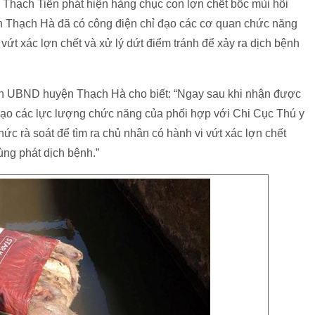
 Thạch Tiến phát hiện hàng chục con lợn chết bốc mùi hôi
ện Thạch Hà đã có công điện chỉ đạo các cơ quan chức năng
i vứt xác lợn chết và xử lý dứt điểm tránh để xảy ra dịch bệnh
ịch UBND huyện Thạch Hà cho biết: “Ngay sau khi nhận được
 đạo các lực lượng chức năng của phối hợp với Chi Cục Thú y
chức rà soát để tìm ra chủ nhân có hành vi vứt xác lợn chết
ùng phát dịch bệnh.”