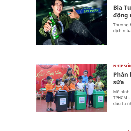
Bia T
động 
Thương h
dịch mùa
NHỊP SỐ
Phân 
sữa
Mô hình 
TPHCM ch
đầu từ n