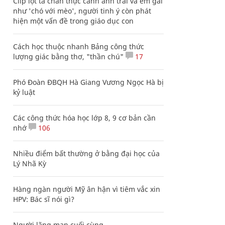
Clip lột tả chân thực cảnh anh trai và em gái
như 'chó với mèo', người tinh ý còn phát
hiện một vấn đề trong giáo dục con
Cách học thuộc nhanh Bảng công thức
lượng giác bằng thơ, "thần chú"
17
Phó Đoàn ĐBQH Hà Giang Vương Ngọc Hà bị
kỷ luật
Các công thức hóa học lớp 8, 9 cơ bản cần
nhớ
106
Nhiều điểm bất thường ở bằng đại học của
Lý Nhã Kỳ
Hàng ngàn người Mỹ ân hận vì tiêm vắc xin
HPV: Bác sĩ nói gì?
Người lãng mạn cuối cùng