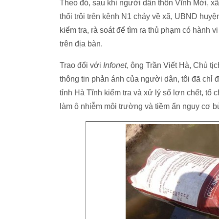
Theo đó, sau khi người dân thôn Vĩnh Mới, xã
thối trôi trên kênh N1 chảy về xã, UBND huy
kiểm tra, rà soát để tìm ra thủ phạm có hành v
trên địa bàn.
Trao đổi với
Infonet
, ông Trần Viết Hà, Chủ t
thông tin phản ánh của người dân, tôi đã chỉ
tỉnh Hà Tĩnh kiểm tra và xử lý số lợn chết, tổ 
làm ô nhiễm môi trường và tiềm ẩn nguy cơ b