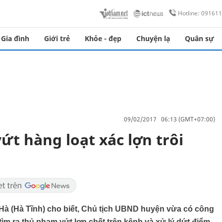
Hotline: 09161
Gia đình
Giới trẻ
Khỏe - đẹp
Chuyện lạ
Quân sự
09/02/2017 06:13 (GMT+07:00)
ứt hàng loạt xác lợn trôi
Hà (Hà Tĩnh) cho biết, Chủ tịch UBND huyện vừa có công
m ra thủ phạm vứt lợn chết trên kênh và xử lý dứt điểm