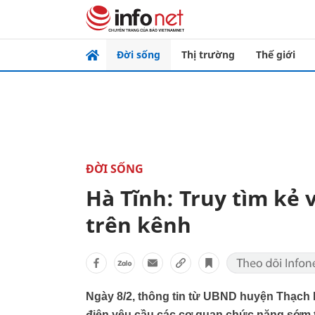
Đời sống
Thị trường
Thế giới
ĐỜI SỐNG
Hà Tĩnh: Truy tìm kẻ v
trên kênh
Ngày 8/2, thông tin từ UBND huyện Thạch 
điện yêu cầu các cơ quan chức năng sớm tì