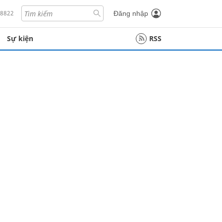
18822
Đăng nhập
Sự kiện
RSS