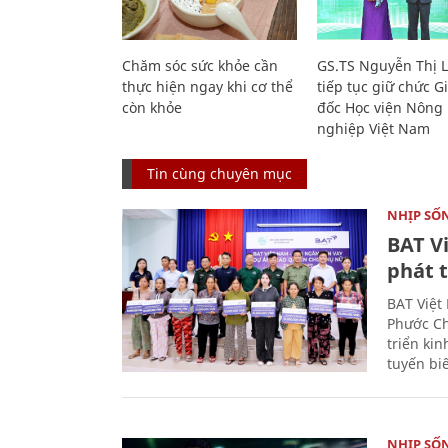
Chăm sóc sức khỏe cần
GS.TS Nguyễn Thị 
thực hiện ngay khi cơ thể
tiếp tục giữ chức 
còn khỏe
đốc Học viện Nông
nghiệp Việt Nam
Tin cùng chuyên mục
NHỊP SỐ
BAT V
phát t
BAT Việt
Phước Ch
triển ki
tuyến bi
NHỊP SỐ