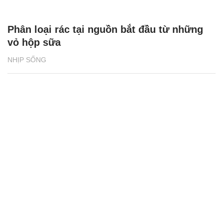
Phân loại rác tại nguồn bắt đầu từ những
vỏ hộp sữa
NHỊP SỐNG