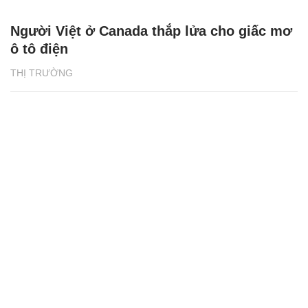
Người Việt ở Canada thắp lửa cho giấc mơ
ô tô điện
THỊ TRƯỜNG