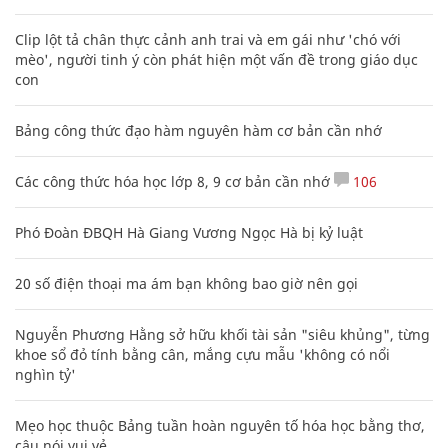
Clip lột tả chân thực cảnh anh trai và em gái như 'chó với
mèo', người tinh ý còn phát hiện một vấn đề trong giáo dục
con
Bảng công thức đạo hàm nguyên hàm cơ bản cần nhớ
Các công thức hóa học lớp 8, 9 cơ bản cần nhớ
106
Phó Đoàn ĐBQH Hà Giang Vương Ngọc Hà bị kỷ luật
20 số điện thoại ma ám bạn không bao giờ nên gọi
Nguyễn Phương Hằng sở hữu khối tài sản "siêu khủng", từng
khoe sổ đỏ tính bằng cân, mắng cựu mẫu 'không có nổi
nghìn tỷ'
Mẹo học thuộc Bảng tuần hoàn nguyên tố hóa học bằng thơ,
câu nói vui vẻ