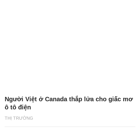
Người Việt ở Canada thắp lửa cho giấc mơ
ô tô điện
THỊ TRƯỜNG