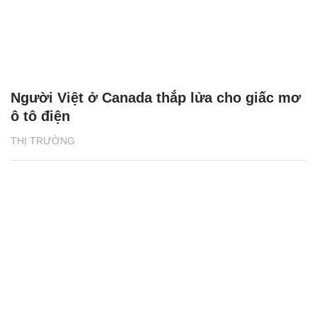
Người Việt ở Canada thắp lửa cho giấc mơ
ô tô điện
THỊ TRƯỜNG