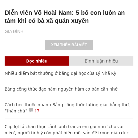
Diễn viên Võ Hoài Nam: 5 bố con luôn an
tâm khi có bà xã quán xuyến
GIA ĐÌNH
XEM THÊM BÀI VIẾT
Đọc nhiều
Bình luận nhiều
Nhiều điểm bất thường ở bằng đại học của Lý Nhã Kỳ
Bảng công thức đạo hàm nguyên hàm cơ bản cần nhớ
Cách học thuộc nhanh Bảng công thức lượng giác bằng thơ,
"thần chú"
17
Clip lột tả chân thực cảnh anh trai và em gái như 'chó với
mèo', người tinh ý còn phát hiện một vấn đề trong giáo dục