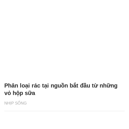
Phân loại rác tại nguồn bắt đầu từ những
vỏ hộp sữa
NHỊP SỐNG