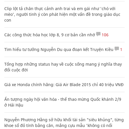
Clip lột tả chân thực cảnh anh trai và em gái như 'chó với
mèo', người tinh ý còn phát hiện một vấn đề trong giáo dục
con
Các công thức hóa học lớp 8, 9 cơ bản cần nhớ
106
Tìm hiểu tư tưởng Nguyễn Du qua đoạn kết Truyện Kiều
1
Tổng hợp những status hay về cuộc sống mang ý nghĩa thay
đổi cuộc đời
Giá xe Honda chính hãng: Giá Air Blade 2015 chỉ 40 triệu VNĐ
Ấn tượng ngày hội văn hóa - thể thao mừng Quốc khánh 2/9
ở Hải Hậu
Nguyễn Phương Hằng sở hữu khối tài sản "siêu khủng", từng
khoe sổ đỏ tính bằng cân, mắng cựu mẫu 'không có nổi