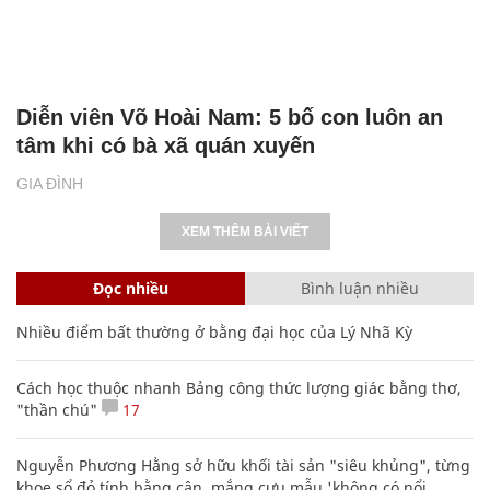
Diễn viên Võ Hoài Nam: 5 bố con luôn an
tâm khi có bà xã quán xuyến
GIA ĐÌNH
XEM THÊM BÀI VIẾT
Đọc nhiều
Bình luận nhiều
Nhiều điểm bất thường ở bằng đại học của Lý Nhã Kỳ
Cách học thuộc nhanh Bảng công thức lượng giác bằng thơ,
"thần chú"
17
Nguyễn Phương Hằng sở hữu khối tài sản "siêu khủng", từng
khoe sổ đỏ tính bằng cân, mắng cựu mẫu 'không có nổi