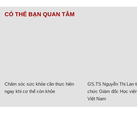
CÓ THỂ BẠN QUAN TÂM
Chăm sóc sức khỏe cần thực hiện
GS.TS Nguyễn Thị Lan ti
ngay khi cơ thể còn khỏe
chức Giám đốc Học viện
Việt Nam