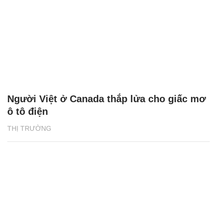
Người Việt ở Canada thắp lửa cho giấc mơ
ô tô điện
THỊ TRƯỜNG