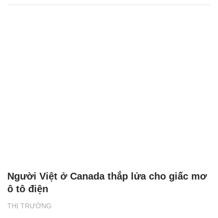
Người Việt ở Canada thắp lửa cho giấc mơ
ô tô điện
THỊ TRƯỜNG