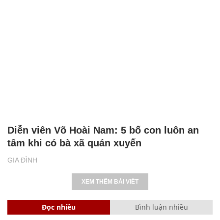
Diễn viên Võ Hoài Nam: 5 bố con luôn an
tâm khi có bà xã quán xuyến
GIA ĐÌNH
XEM THÊM BÀI VIẾT
Đọc nhiều
Bình luận nhiều