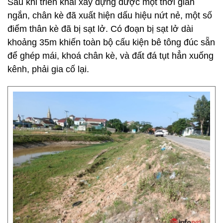
Sau khi triển khai xây dựng được một thời gian
ngắn, chân kè đã xuất hiện dấu hiệu nứt nẻ, một số
điểm thân kè đã bị sạt lở. Có đoạn bị sạt lở dài
khoảng 35m khiến toàn bộ cấu kiện bê tông đúc sẵn
để ghép mái, khoá chân kè, và đất đá tụt hẳn xuống
kênh, phải gia cố lại.