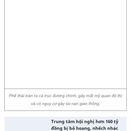
Phế thải tràn ra cả trục đường chính, gây mất mỹ quan đô thị
và có nguy cơ gây tai nạn giao thông.
Trung tâm hội nghị hơn 160 tỷ
đồng bị bỏ hoang, nhếch nhác
giữa lòng TP Thanh Hóa