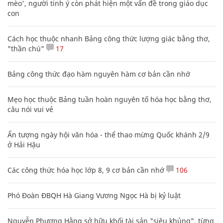
con
Cách học thuộc nhanh Bảng công thức lượng giác bằng thơ,
"thần chú"
17
Bảng công thức đạo hàm nguyên hàm cơ bản cần nhớ
Mẹo học thuộc Bảng tuần hoàn nguyên tố hóa học bằng thơ,
câu nói vui vẻ
Ấn tượng ngày hội văn hóa - thể thao mừng Quốc khánh 2/9
ở Hải Hậu
Các công thức hóa học lớp 8, 9 cơ bản cần nhớ
106
Phó Đoàn ĐBQH Hà Giang Vương Ngọc Hà bị kỷ luật
Nguyễn Phương Hằng sở hữu khối tài sản "siêu khủng", từng
khoe sổ đỏ tính bằng cân, mắng cựu mẫu 'không có nổi