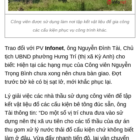
Công viên được sử dụng làm nơi tập kết vật liệu để gia công
các cấu kiện phục vụ công trình khác.
Trao đổi với PV
Infonet
, ông Nguyễn Đình Tài, Chủ
tịch UBND phường Hưng Trí (thị xã Kỳ Anh) cho
biết: Hiện tại các hạng mục của Công viên Nguyễn
Trọng Bình chưa xong nên chưa bàn giao. Đợt
trước bờ kè có bị sạt lở, mới khắc phục lại.
Lý giải việc các nhà thầu sử dụng công viên để tập
kết vật liệu đổ các cấu kiện bê tông đúc sẵn, ông
Tài thông tin: “Do một số vị trí chưa đưa vào sử
dựng nên thị xã ưu tiên cho các tổ thầu của dự án
thu gom xử lý nước thải đổ cấu kiện chứ không biết
làm ở đâu. Vừa đẩy nhanh tiến độ, lại vận chuyển