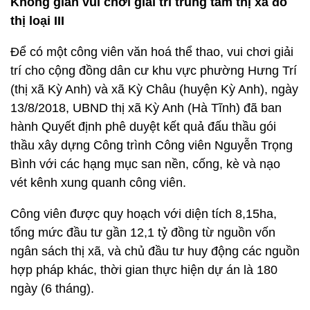
Không gian vui chơi giải trí trung tâm thị xã đô
thị loại III
Để có một công viên văn hoá thể thao, vui chơi giải
trí cho cộng đồng dân cư khu vực phường Hưng Trí
(thị xã Kỳ Anh) và xã Kỳ Châu (huyện Kỳ Anh), ngày
13/8/2018, UBND thị xã Kỳ Anh (Hà Tĩnh) đã ban
hành Quyết định phê duyệt kết quả đấu thầu gói
thầu xây dựng Công trình Công viên Nguyễn Trọng
Bình với các hạng mục san nền, cống, kè và nạo
vét kênh xung quanh công viên.
Công viên được quy hoạch với diện tích 8,15ha,
tổng mức đầu tư gần 12,1 tỷ đồng từ nguồn vốn
ngân sách thị xã, và chủ đầu tư huy động các nguồn
hợp pháp khác, thời gian thực hiện dự án là 180
ngày (6 tháng).