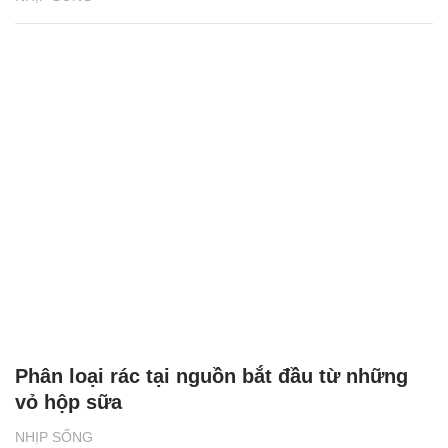
Phân loại rác tại nguồn bắt đầu từ những
vỏ hộp sữa
NHỊP SỐNG