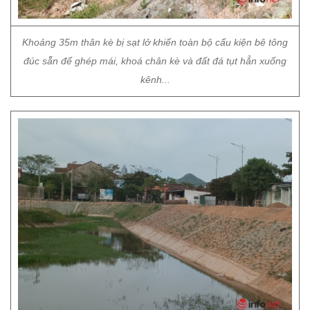
Khoảng 35m thân kè bị sạt lở khiến toàn bộ cấu kiện bê tông
đúc sẵn để ghép mái, khoá chân kè và đất đá tụt hẳn xuống
kênh...