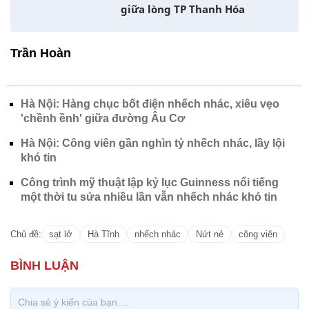
Trần Hoàn
Hà Nội: Hàng chục bốt điện nhếch nhác, xiêu vẹo
'chềnh ềnh' giữa đường Âu Cơ
Hà Nội: Công viên gần nghìn tỷ nhếch nhác, lầy lội
khó tin
Công trình mỹ thuật lập kỷ lục Guinness nổi tiếng
một thời tu sửa nhiều lần vẫn nhếch nhác khó tin
Chủ đề:
sạt lở
Hà Tĩnh
nhếch nhác
Nứt nẻ
công viên