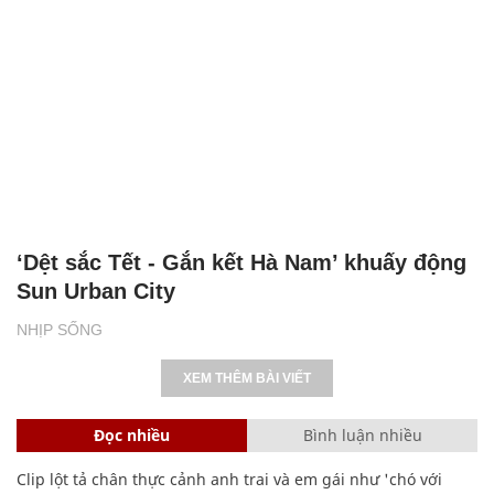
‘Dệt sắc Tết - Gắn kết Hà Nam’ khuấy động
Sun Urban City
NHỊP SỐNG
XEM THÊM BÀI VIẾT
Đọc nhiều
Bình luận nhiều
Clip lột tả chân thực cảnh anh trai và em gái như 'chó với
mèo', người tinh ý còn phát hiện một vấn đề trong giáo dục