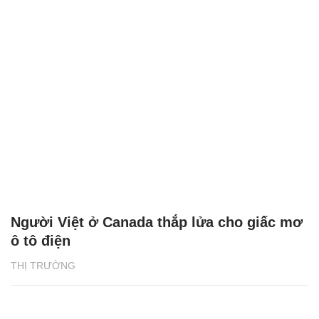
Người Việt ở Canada thắp lửa cho giấc mơ
ô tô điện
THỊ TRƯỜNG