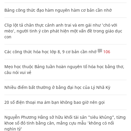
Bảng công thức đạo hàm nguyên hàm cơ bản cần nhớ
Clip lột tả chân thực cảnh anh trai và em gái như 'chó với
mèo', người tinh ý còn phát hiện một vấn đề trong giáo dục
con
Các công thức hóa học lớp 8, 9 cơ bản cần nhớ
106
Mẹo học thuộc Bảng tuần hoàn nguyên tố hóa học bằng thơ,
câu nói vui vẻ
Nhiều điểm bất thường ở bằng đại học của Lý Nhã Kỳ
20 số điện thoại ma ám bạn không bao giờ nên gọi
Nguyễn Phương Hằng sở hữu khối tài sản "siêu khủng", từng
khoe sổ đỏ tính bằng cân, mắng cựu mẫu 'không có nổi
nghìn tỷ'