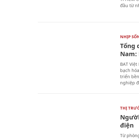
đầu từ n
NHỊP SỐ
Tổng 
Nam: 
BAT Việt
bạch hóa
triển bề
nghiệp đ
THỊ TRƯ
Người
điện
Từ phòng