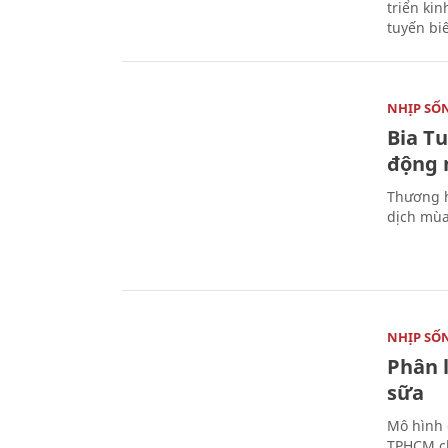
triển ki
tuyến bi
NHỊP SỐ
Bia T
động 
Thương h
dịch mùa
NHỊP SỐ
Phân 
sữa
Mô hình 
TPHCM ch