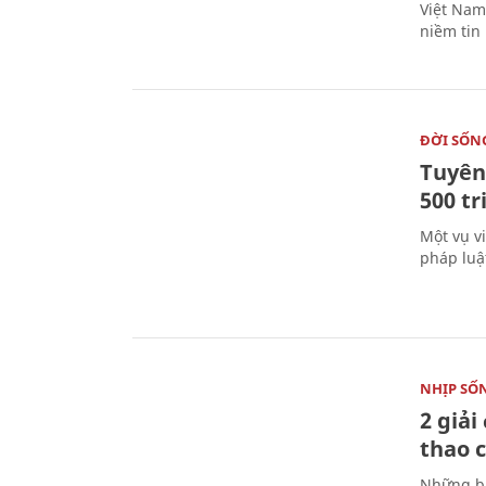
Việt Nam 
niềm tin
ĐỜI SỐN
Tuyên 
500 t
Một vụ v
pháp luậ
NHỊP SỐ
2 giải
thao c
Những bà