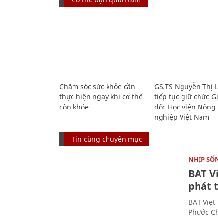
Chăm sóc sức khỏe cần
GS.TS Nguyễn Thị 
thực hiện ngay khi cơ thể
tiếp tục giữ chức 
còn khỏe
đốc Học viện Nông
nghiệp Việt Nam
Tin cùng chuyên mục
NHỊP SỐ
BAT V
phát t
BAT Việt
Phước Ch