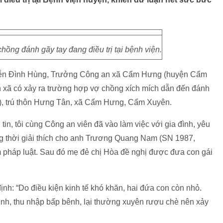
ồng đánh gãy tay đang điều trị tại bệnh viện.
guyễn Đình Hùng, Trưởng Công an xã Cẩm Hưng (huyện Cẩm
n xã có xảy ra trường hợp vợ chồng xích mích dẫn đến đánh
), trú thôn Hưng Tân, xã Cẩm Hưng, Cẩm Xuyên.
in, tôi cùng Công an viên đã vào làm việc với gia đình, yêu
ng thời giải thích cho anh Trương Quang Nam (SN 1987,
m pháp luật. Sau đó mẹ đẻ chị Hòa đề nghị được đưa con gái
nh: “Do điều kiện kinh tế khó khăn, hai đứa con còn nhỏ.
nh, thu nhập bấp bênh, lại thường xuyên rượu chè nên xảy