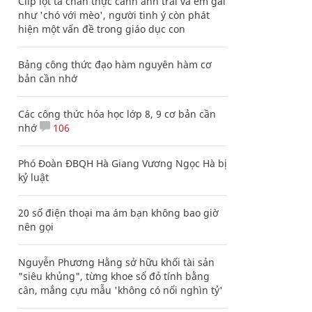
Clip lột tả chân thực cảnh anh trai và em gái
như 'chó với mèo', người tinh ý còn phát
hiện một vấn đề trong giáo dục con
Bảng công thức đạo hàm nguyên hàm cơ
bản cần nhớ
Các công thức hóa học lớp 8, 9 cơ bản cần
nhớ
106
Phó Đoàn ĐBQH Hà Giang Vương Ngọc Hà bị
kỷ luật
20 số điện thoại ma ám bạn không bao giờ
nên gọi
Nguyễn Phương Hằng sở hữu khối tài sản
"siêu khủng", từng khoe sổ đỏ tính bằng
cân, mắng cựu mẫu 'không có nổi nghìn tỷ'