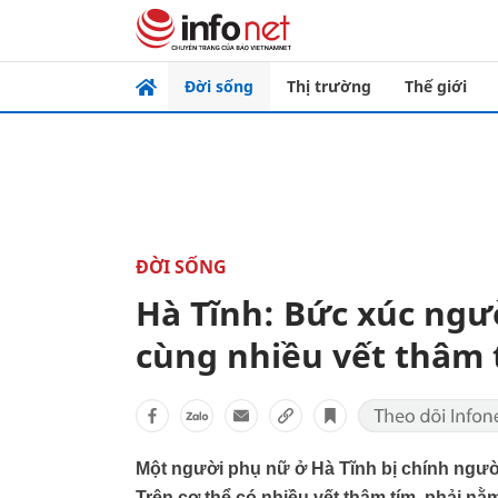
Đời sống
Thị trường
Thế giới
ĐỜI SỐNG
Hà Tĩnh: Bức xúc ngư
cùng nhiều vết thâm 
Một người phụ nữ ở Hà Tĩnh bị chính ngườ
Trên cơ thể có nhiều vết thâm tím, phải nằ