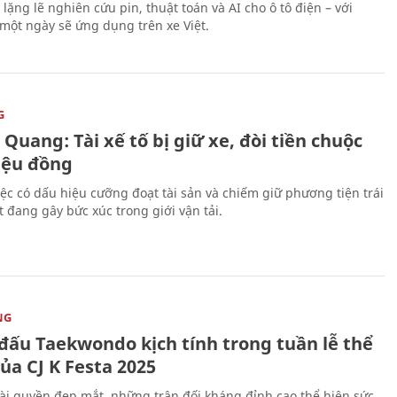
lặng lẽ nghiên cứu pin, thuật toán và AI cho ô tô điện – với
 một ngày sẽ ứng dụng trên xe Việt.
G
Quang: Tài xế tố bị giữ xe, đòi tiền chuộc
riệu đồng
iệc có dấu hiệu cưỡng đoạt tài sản và chiếm giữ phương tiện trái
t đang gây bức xúc trong giới vận tải.
NG
 đấu Taekwondo kịch tính trong tuần lễ thể
ủa CJ K Festa 2025
i quyền đẹp mắt, những trận đối kháng đỉnh cao thể hiện sức