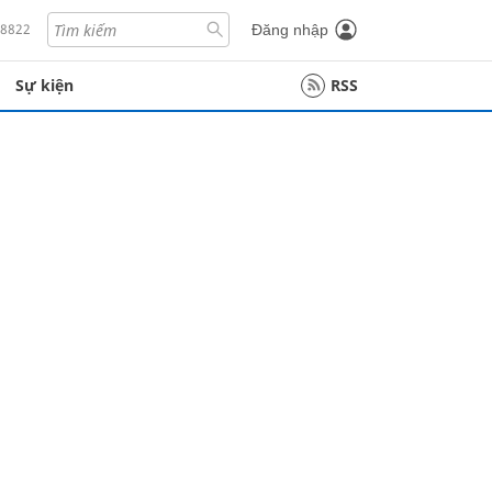
18822
Đăng nhập
Sự kiện
RSS