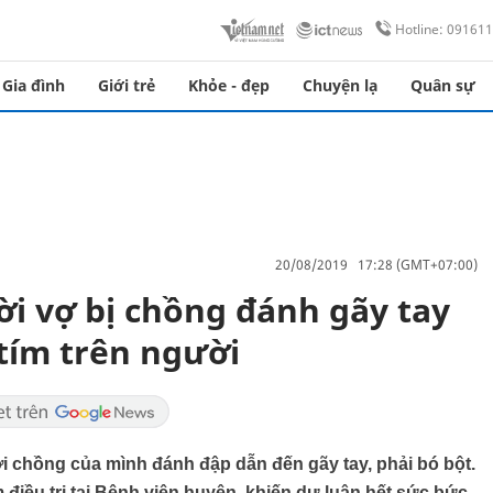
Hotline: 09161
Gia đình
Giới trẻ
Khỏe - đẹp
Chuyện lạ
Quân sự
20/08/2019 17:28 (GMT+07:00)
ời vợ bị chồng đánh gãy tay
tím trên người
i chồng của mình đánh đập dẫn đến gãy tay, phải bó bột.
m điều trị tại Bệnh viện huyện, khiến dư luận hết sức bức