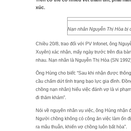
xúc.
Nạn nhân Nguyễn Thị Hòa bị ch
Chiều 20/8, trao đổi với PV Infonet, ông N
Xuyên) xác nhận, mấy ngày trước trên địa bà
nhau. Nạn nhân là Nguyễn Thị Hòa (SN 1992
Ông Hùng cho biết: “Sau khi nhận được thông t
cầu chấm dứt tình trạng bạo lực gia đình. Đồ
chồng nạn nhân) hiểu việc đánh vợ là vi phạ
đi thăm khám”.
Nói về nguyên nhân vụ việc, ông Hùng nhận đị
Người chồng không có công ăn việc làm ổn đị
ra mâu thuẫn, khiến vợ chồng luôn bất hòa”.