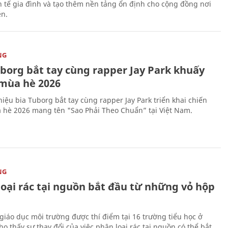
nh tế gia đình và tạo thêm nền tảng ổn định cho cộng đồng nơi
ên.
NG
uborg bắt tay cùng rapper Jay Park khuấy
mùa hè 2026
iệu bia Tuborg bắt tay cùng rapper Jay Park triển khai chiến
 hè 2026 mang tên "Sao Phải Theo Chuẩn” tại Việt Nam.
NG
loại rác tại nguồn bắt đầu từ những vỏ hộp
giáo dục môi trường được thí điểm tại 16 trường tiểu học ở
o thấy sự thay đổi của việc phân loại rác tại nguồn có thể bắt