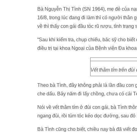
Bà Nguyễn Thị Tình (SN 1964), mẹ đẻ của nạ
16/8, trong lúc đang đi làm thì có người thân 
về thì thấy con gái đầu tóc rũ rượu, tình trạng 
“Sau khi kiểm tra, chụp chiếu, bác sỹ cho biết c
điều trị tại khoa Ngoại của Bệnh viện Đa kho
Vết thâm tím trên đùi
Theo bà Tình, đây không phải là lần đầu con 
che dấu. Bảy năm đi lấy chồng, chưa có cái 
Nói về vết thâm tím ở đùi con gái, bà Tình thô
ngang đùi, rồi túm tóc kéo dọc đường, sau đó 
Bà Tình cũng cho biết, chiều nay bà đã viết