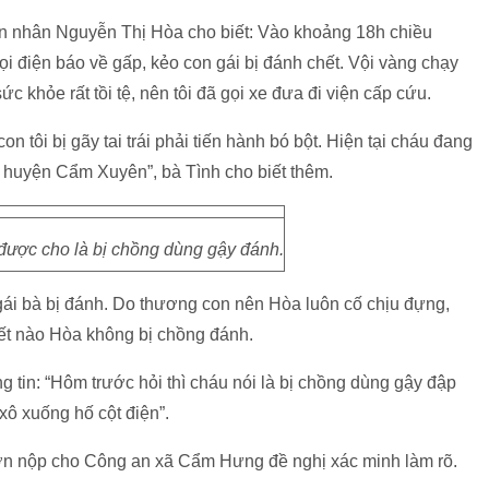
n nhân Nguyễn Thị Hòa cho biết: Vào khoảng 18h chiều
gọi điện báo về gấp, kẻo con gái bị đánh chết. Vội vàng chạy
sức khỏe rất tồi tệ, nên tôi đã gọi xe đưa đi viện cấp cứu.
on tôi bị gãy tai trái phải tiến hành bó bột. Hiện tại cháu đang
a huyện Cẩm Xuyên”, bà Tình cho biết thêm.
 được cho là bị chồng dùng gậy đánh.
gái bà bị đánh. Do thương con nên Hòa luôn cố chịu đựng,
Tết nào Hòa không bị chồng đánh.
ng tin: “Hôm trước hỏi thì cháu nói là bị chồng dùng gậy đập
xô xuống hố cột điện”.
 đơn nộp cho Công an xã Cẩm Hưng đề nghị xác minh làm rõ.