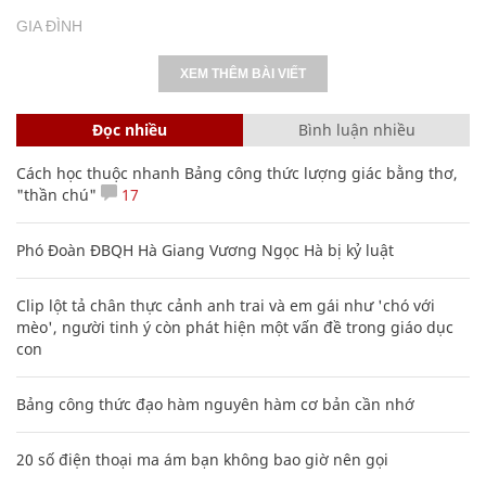
GIA ĐÌNH
XEM THÊM BÀI VIẾT
Đọc nhiều
Bình luận nhiều
Cách học thuộc nhanh Bảng công thức lượng giác bằng thơ,
"thần chú"
17
Phó Đoàn ĐBQH Hà Giang Vương Ngọc Hà bị kỷ luật
Clip lột tả chân thực cảnh anh trai và em gái như 'chó với
mèo', người tinh ý còn phát hiện một vấn đề trong giáo dục
con
Bảng công thức đạo hàm nguyên hàm cơ bản cần nhớ
20 số điện thoại ma ám bạn không bao giờ nên gọi