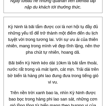
Ngay từđầu hè những quánăn ven biểnđã tấp
nập du khách tới thưởng thức.
Kỳ Ninh là bãi tắm được coi là nơi hội tụ đầy đủ
những yếu tố để trở thành một điểm đến du lịch
tuyệt vời trong tương lai. Với sự ưu ái của thiên
nhiên, mang trong mình vẻ đẹp tĩnh lặng, nên thơ
pha chút tự nhiên, hoang dã.
Bãi biển Kỳ Ninh kéo dài 10km là bãi tắm thoải,
nước rất trong và mát lạnh, cát mịn. Trải dài trên
bờ biển là hàng phi lao đung đưa trong tiếng gió
vi vu.
Trên nền trời xanh bao la, nhìn Kỳ Ninh được
bao bọc trong hàng phi lao san sát, những cơn
gió lồng lộng từ biển mang theo hương vị của