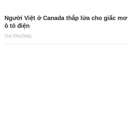
Người Việt ở Canada thắp lửa cho giấc mơ
ô tô điện
THỊ TRƯỜNG